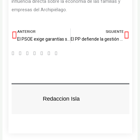
influencia directa sobre la economía de las familias y
empresas del Archipiélago.
ANTERIOR
SIGUIENTE
Ant
Sig
El PSOE exige garantías sobre la continuidad del Hospital Insular
El PP defiende la gestión de Astrid Pérez con las viviendas de Valterra
Redaccion Isla