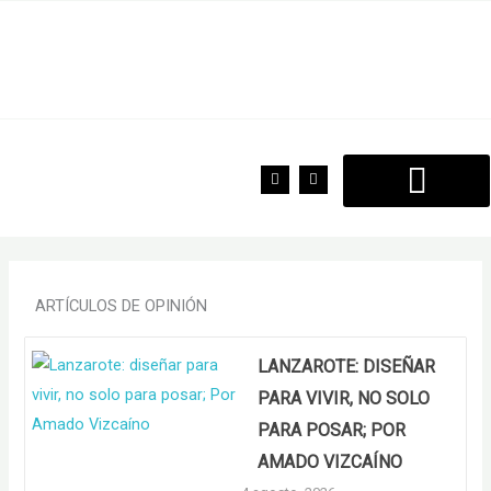
Ir
al
contenido
F
T
a
w
c
i
e
t
b
t
o
e
o
r
k
ARTÍCULOS DE OPINIÓN
LANZAROTE: DISEÑAR
PARA VIVIR, NO SOLO
PARA POSAR; POR
AMADO VIZCAÍNO