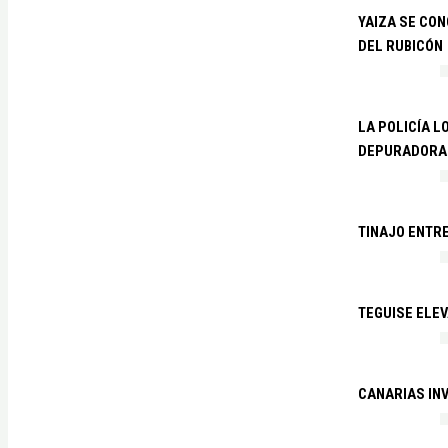
YAIZA SE CO
DEL RUBICÓN
LA POLICÍA L
DEPURADORA 
TINAJO ENTR
TEGUISE ELEV
CANARIAS IN