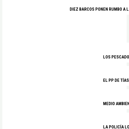
DIEZ BARCOS PONEN RUMBO A L
LOS PESCADO
EL PP DE TÍA
MEDIO AMBIE
LA POLICÍA 