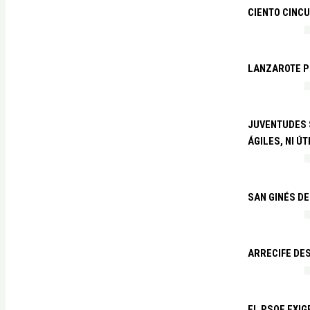
CIENTO CINCU
LANZAROTE PR
JUVENTUDES S
ÁGILES, NI ÚT
SAN GINÉS DE
ARRECIFE DES
EL PSOE EXI