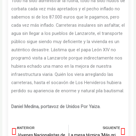
Todo ha sido administrar la rutina, todo ha sido nudos de
corbata cada vez más apretados y el pecho inflado no
sabemos si de los 87.000 euros que le pagamos, pero
cada vez más inflado. Carreteras insulares sin asfaltar, el
agua sin llegar a los pueblos de Lanzarote, el transporte
público sigue siendo muy deficiente y la vivienda es un
auténtico desastre. Lástima que el papa León XIV no
programó visita a Lanzarote porque indirectamente nos
hubiera echado una mano en la mejora de nuestra
infraestructura viaria. Quién los viera arreglando las
carreteras, hasta el socavón de Los Hervideros hubiera
perdido su apariencia de enorme y natural pila bautismal.
Daniel Medina, portavoz de Unidos Por Yaiza.
ANTERIOR
SIGUIENTE
Ant
Sig
Jóvenes Nacionalistas denuncian que el Verano Joven vuelve a excluir a Canarias
La mesa técnica ‘Más grifo, menos plástico’ defiende el consumo de agua desalada frente al uso de envases