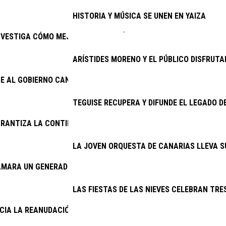
HISTORIA Y MÚSICA SE UNEN EN YAIZA
NVESTIGA CÓMO MEJORAR EL PRONÓSTICO DEL TRASPLANTE RE
ARÍSTIDES MORENO Y EL PÚBLICO DISFRUTA
E AL GOBIERNO CANARIO ENMENDAR EL ERROR DE 2025 Y ACTIVA
TEGUISE RECUPERA Y DIFUNDE EL LEGADO D
RANTIZA LA CONTINUIDAD DE LA LIMPIEZA VIARIA Y LA RECOGID
LA JOVEN ORQUESTA DE CANARIAS LLEVA S
AMARA UN GENERADOR DEL CINE AMBULANTE
LAS FIESTAS DE LAS NIEVES CELEBRAN TRES
NCIA LA REANUDACIÓN DE LAS OBRAS DE LA ANTENA DE MASDAC