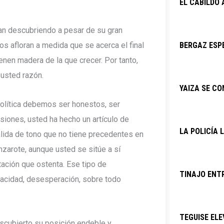
EL CABILDO
an descubriendo a pesar de su gran
s afloran a medida que se acerca el final
BERGAZ ESPE
enen madera de la que crecer. Por tanto,
usted razón.
YAIZA SE C
olítica debemos ser honestos, ser
siones, usted ha hecho un artículo de
LA POLICÍA 
salida de tono que no tiene precedentes en
nzarote, aunque usted se sitúe a sí
ación que ostenta. Ese tipo de
TINAJO ENTR
pacidad, desesperación, sobre todo
TEGUISE ELE
scubierto su posición endeble y