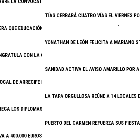
 ABRE LA CONVOCATORIA DE SUBVENCIONES PARA LA CONSERVAC
TÍAS CERRARÁ CUATRO VÍAS EL VIERNES PO
RA QUE EDUCACIÓN CUMPLA E INICIE LA CONTRATACIÓN DEL NU
YONATHAN DE LEÓN FELICITA A MARIANO S
ONGRATULA CON LA CONTINUIDAD DEL PROYECTO DE EXCAVACION
SANIDAD ACTIVA EL AVISO AMARILLO POR
LOCAL DE ARRECIFE DETIENE A DOS VARONES POR PRESUNTO ROB
LA TAPA ORGULLOSA REÚNE A 14 LOCALES D
EGA LOS DIPLOMAS DE LA ESCUELA DE CUIDADOS
PUERTO DEL CARMEN REFUERZA SUS FIESTA
VA A 400.000 EUROS LA INVERSIÓN EN PLANES DE EMPLEO