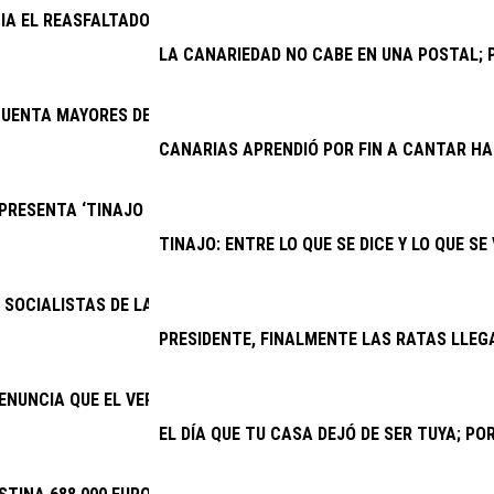
CIA EL REASFALTADO DE VARIAS CALLES DE LOS COCOTEROS
LA CANARIEDAD NO CABE EN UNA POSTAL; P
UENTA MAYORES DE YAIZA FESTEJAN EL DÍA DEL ABUELO
CANARIAS APRENDIÓ POR FIN A CANTAR H
RESENTA ‘TINAJO PARA TODOS’, EL PRIMER EQUIPO INCLUSIVO 
TINAJO: ENTRE LO QUE SE DICE Y LO QUE SE
SOCIALISTAS DE LANZAROTE Y LA GRACIOSA: “LAS BECAS DEL GOB
PRESIDENTE, FINALMENTE LAS RATAS LLEG
ENUNCIA QUE EL VERANO JOVEN VUELVE A DISCRIMINAR A CANAR
EL DÍA QUE TU CASA DEJÓ DE SER TUYA; P