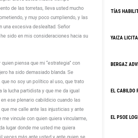
ento de las torretas, lleva usted mucho
TÍAS HABILI
ometiendo, y muy poco cumpliendo, y las
n una excesiva deslealtad. Señor
 he sido en mis consideraciones hacia su
YAIZA LICIT
ay quien piensa que mi “estrategia” con
BERGAZ ADVI
jero ha sido demasiado blanda. Se
ue no soy un político al uso, que trato
a la lucha partidista y que me da igual
EL CABILDO 
 en ese plenario cabildicio cuando las
que me calle ante las injusticias y ante
EL PSOE LOG
 me vincule con quien quiera vincularme,
ada lugar donde me usted me quiera
il veces más ante usted y ante quien se