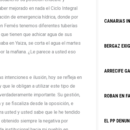
ber mejorado en nada el Ciclo Integral
ación de emergencia hídrica, donde por
CANARIAS I
ta en Femés tenemos diferentes tuberías
 que tienen que achicar agua de sus
saba en Yaiza, se corta el agua el martes
BERGAZ EXIG
 por la mañana. ¿Le parece a usted eso
ARRECIFE GA
 intenciones e ilusión, hoy se refleja en
 que le obligan a utilizar este tipo de
 verdaderamente importante. Su gestión,
ROBAN EN F
 y se fiscaliza desde la oposición, e
tra usted y usted sabe que le he tendido
 obtenido siempre la negativa por
EL PP DENU
 institucional hacia mi pueblo en