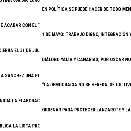
STINA 688.000 EUROS A EVENTOS DEPORTIVOS DE INTERÉS
EN POLÍTICA SE PUEDE HACER DE TODO MEN
GE ACABAR CON EL “SECUESTRO” DE LA NUEVA PARADA PREFERE
1 DE MAYO: TRABAJO DIGNO, INTEGRACIÓN
CIERRA EL 31 DE JULIO EL PLAZO PARA QUE CLUBES Y ENTIDADE
DIÁLOGO YAIZA Y CANARIAS; POR OSCAR N
E A SÁNCHEZ UNA POSICIÓN FIRME SOBRE EL SÁHARA OCCIDENTA
“LA DEMOCRACIA NO SE HEREDA: SE CULTIVA
INICIA LA ELABORACIÓN DEL PRESUPUESTO GENERAL DE 2027
ORDENAR PARA PROTEGER LANZAROTE Y LA
BLICA LA LISTA PROVISIONAL DE ADMITIDOS PARA CUATRO PRO