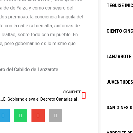
TEGUISE INI
alde de Yaiza y como consejero del
dos premisas: la conciencia tranquila del
 con la cabeza bien alta, síntomas de
CIENTO CINC
lealtad, sobre todo con mi pueblo. En
me, pero gobernar no es lo mismo que
LANZAROTE P
ero del Cabildo de Lanzarote
JUVENTUDES 
SIGUIENTE
Siguiente
Astrid Pérez (PP) denuncia la discriminación sanitaria del Estado hacia las islas de Lanzarote y La Graciosa
El Gobierno eleva el Decreto Canarias al Parlamento para abrir cuanto antes la negociación con el Estado
SAN GINÉS D