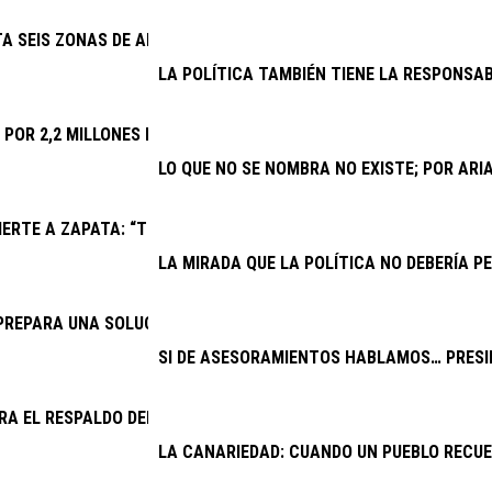
TA SEIS ZONAS DE APARCAMIENTO Y REFUERZA TAXIS Y GUAGUAS
LA POLÍTICA TAMBIÉN TIENE LA RESPONSAB
A POR 2,2 MILLONES LAS MEJORAS DEL CAMPO DE FÚTBOL DE PL
LO QUE NO SE NOMBRA NO EXISTE; POR AR
ERTE A ZAPATA: “TRAS UN AÑO DE CONFLICTO INSTITUCIONAL,
LA MIRADA QUE LA POLÍTICA NO DEBERÍA PE
PREPARA UNA SOLUCIÓN PARA EL DRENAJE DE LA CARRETERA AR
SI DE ASESORAMIENTOS HABLAMOS… PRESID
RA EL RESPALDO DEL CABILDO A UNA VENTANILLA ÚNICA PARA V
LA CANARIEDAD: CUANDO UN PUEBLO RECU