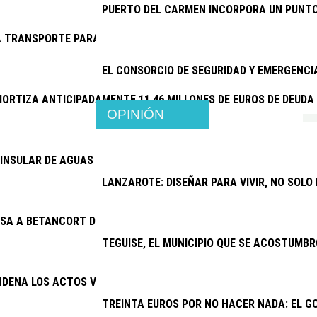
PUERTO DEL CARMEN INCORPORA UN PUNTO
 TRANSPORTE PARA EL CENTRO DE RESPIRO FAMILIAR DE SAN 
EL CONSORCIO DE SEGURIDAD Y EMERGENC
ORTIZA ANTICIPADAMENTE 11,46 MILLONES DE EUROS DE DEUDA
OPINIÓN
INSULAR DE AGUAS ABORDA PROYECTOS POR MÁS DE 6,4 MILLON
LANZAROTE: DISEÑAR PARA VIVIR, NO SOLO
SA A BETANCORT DE PAGAR 15.500 EUROS A JOSÉ MARÍA CHOC
TEGUISE, EL MUNICIPIO QUE SE ACOSTUMBR
NDENA LOS ACTOS VANDÁLICOS CONTRA ESPACIOS PÚBLICOS
TREINTA EUROS POR NO HACER NADA: EL G