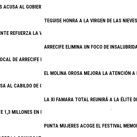
AS ACUSA AL GOBIERNO DE INCAPACIDAD CON EL PLAN DE MODER
TEGUISE HONRA A LA VIRGEN DE LAS NIEVE
NTE REFUERZA LA VIGILANCIA EN LOS COTOS DE CAZA DE LANZ
ARRECIFE ELIMINA UN FOCO DE INSALUBRID
 LOCAL DE ARRECIFE DETIENE A DOS VARONES EXTRANJEROS PO
EL MOLINA OROSA MEJORA LA ATENCIÓN A 
SA AL CABILDO DE CONOCER DESDE 2025 EL DERRIBO DE LA ESCA
LA XI FAMARA TOTAL REUNIRÁ A LA ÉLITE 
TE 1,3 MILLONES EN RENOVAR EL ALUMBRADO DE 32 VÍAS
PUNTA MUJERES ACOGE EL FESTIVAL MEMOR