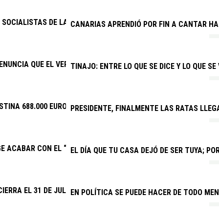
SOCIALISTAS DE LANZAROTE Y LA GRACIOSA: “LAS BECAS DEL GOB
CANARIAS APRENDIÓ POR FIN A CANTAR H
ENUNCIA QUE EL VERANO JOVEN VUELVE A DISCRIMINAR A CANAR
TINAJO: ENTRE LO QUE SE DICE Y LO QUE SE
STINA 688.000 EUROS A EVENTOS DEPORTIVOS DE INTERÉS
PRESIDENTE, FINALMENTE LAS RATAS LLEG
GE ACABAR CON EL “SECUESTRO” DE LA NUEVA PARADA PREFERE
EL DÍA QUE TU CASA DEJÓ DE SER TUYA; P
CIERRA EL 31 DE JULIO EL PLAZO PARA QUE CLUBES Y ENTIDADE
EN POLÍTICA SE PUEDE HACER DE TODO MEN