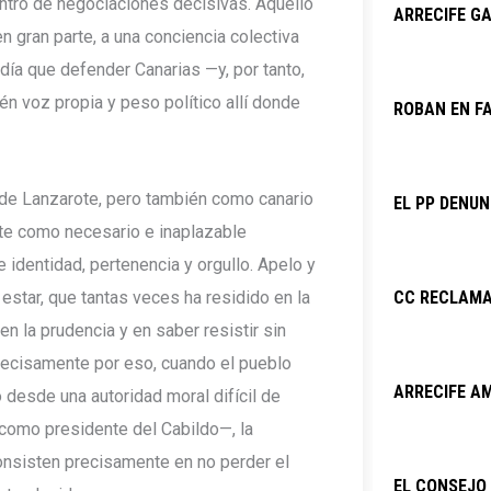
entro de negociaciones decisivas. Aquello
ARRECIFE GA
n gran parte, a una conciencia colectiva
día que defender Canarias —y, por tanto,
n voz propia y peso político allí donde
ROBAN EN F
 de Lanzarote, pero también como canario
EL PP DENU
nte como necesario e inaplazable
e identidad, pertenencia y orgullo. Apelo y
estar, que tantas veces ha residido en la
CC RECLAMA
en la prudencia y en saber resistir sin
precisamente por eso, cuando el pueblo
ARRECIFE AM
o desde una autoridad moral difícil de
 como presidente del Cabildo—, la
onsisten precisamente en no perder el
EL CONSEJO 