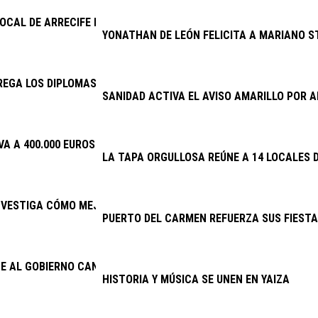
LOCAL DE ARRECIFE DETIENE A DOS VARONES POR PRESUNTO ROB
YONATHAN DE LEÓN FELICITA A MARIANO S
EGA LOS DIPLOMAS DE LA ESCUELA DE CUIDADOS
SANIDAD ACTIVA EL AVISO AMARILLO POR
VA A 400.000 EUROS LA INVERSIÓN EN PLANES DE EMPLEO
LA TAPA ORGULLOSA REÚNE A 14 LOCALES D
NVESTIGA CÓMO MEJORAR EL PRONÓSTICO DEL TRASPLANTE RE
PUERTO DEL CARMEN REFUERZA SUS FIESTA
E AL GOBIERNO CANARIO ENMENDAR EL ERROR DE 2025 Y ACTIVA
HISTORIA Y MÚSICA SE UNEN EN YAIZA