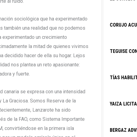
te al ruido.
rmación sociológica que ha experimentado
CORUJO ACU
 es también una realidad que no podemos
ha experimentado un crecimiento
oximadamente la mitad de quienes vivimos
TEGUISE CO
 ha decidido hacer de ella su hogar. Lejos
alidad nos plantea un reto apasionante:
adora y fuerte.
TÍAS HABILI
ad canaria se expresa con una intensidad
 y La Graciosa. Somos Reserva de la
YAIZA LICIT
ecientemente, Lanzarote ha sido
vés de la FAO, como Sistema Importante
, convirtiéndose en la primera isla
BERGAZ ADVI