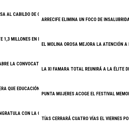
SA AL CABILDO DE CONOCER DESDE 2025 EL DERRIBO DE LA ESCA
ARRECIFE ELIMINA UN FOCO DE INSALUBRID
TE 1,3 MILLONES EN RENOVAR EL ALUMBRADO DE 32 VÍAS
EL MOLINA OROSA MEJORA LA ATENCIÓN A 
 ABRE LA CONVOCATORIA DE SUBVENCIONES PARA LA CONSERVAC
LA XI FAMARA TOTAL REUNIRÁ A LA ÉLITE 
RA QUE EDUCACIÓN CUMPLA E INICIE LA CONTRATACIÓN DEL NU
PUNTA MUJERES ACOGE EL FESTIVAL MEMOR
ONGRATULA CON LA CONTINUIDAD DEL PROYECTO DE EXCAVACION
TÍAS CERRARÁ CUATRO VÍAS EL VIERNES PO