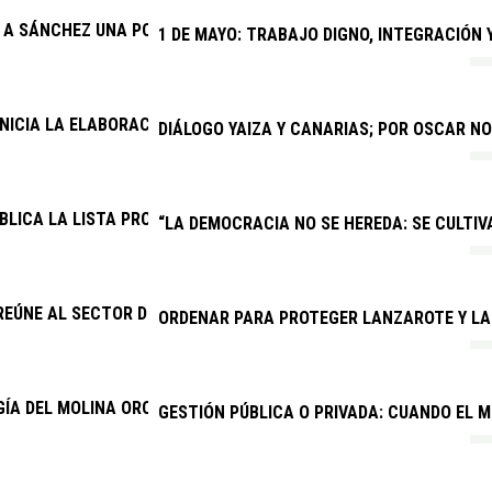
E A SÁNCHEZ UNA POSICIÓN FIRME SOBRE EL SÁHARA OCCIDENTA
1 DE MAYO: TRABAJO DIGNO, INTEGRACIÓN
INICIA LA ELABORACIÓN DEL PRESUPUESTO GENERAL DE 2027
DIÁLOGO YAIZA Y CANARIAS; POR OSCAR N
BLICA LA LISTA PROVISIONAL DE ADMITIDOS PARA CUATRO PRO
“LA DEMOCRACIA NO SE HEREDA: SE CULTIVA
REÚNE AL SECTOR DEL TAXI PARA MEJORAR EL SERVICIO Y COMB
ORDENAR PARA PROTEGER LANZAROTE Y LA
ÍA DEL MOLINA OROSA AUMENTA UN 24,5 % SUS CONSULTAS MÉ
GESTIÓN PÚBLICA O PRIVADA: CUANDO EL 