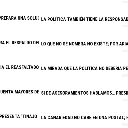
PREPARA UNA SOLUCIÓN PARA EL DRENAJE DE LA CARRETERA AR
LA POLÍTICA TAMBIÉN TIENE LA RESPONSAB
RA EL RESPALDO DEL CABILDO A UNA VENTANILLA ÚNICA PARA V
LO QUE NO SE NOMBRA NO EXISTE; POR AR
CIA EL REASFALTADO DE VARIAS CALLES DE LOS COCOTEROS
LA MIRADA QUE LA POLÍTICA NO DEBERÍA PE
UENTA MAYORES DE YAIZA FESTEJAN EL DÍA DEL ABUELO
SI DE ASESORAMIENTOS HABLAMOS… PRESID
RESENTA ‘TINAJO PARA TODOS’, EL PRIMER EQUIPO INCLUSIVO 
LA CANARIEDAD NO CABE EN UNA POSTAL; P