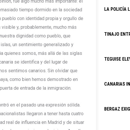
opinión, fue algo mucho más importante: el
LA POLICÍA 
demasiado tiempo dormido en la sociedad
n pueblo con identidad propia y orgullo de
s visible y, probablemente, mucho más
TINAJO ENTR
 nuestra dignidad como pueblo, que
o islas, un sentimiento generalizado y
ia quienes somos, más allá de las siglas
TEGUISE ELE
anaria se identifica y del lugar de
os sentimos canarios. Sin olvidar que
 haya, como bien hemos demostrado en
CANARIAS I
puerta de entrada de la inmigración.
ntró en el pasado una expresión sólida.
BERGAZ EXIG
acionalistas llegaron a tener hasta cuatro
d real de influencia en Madrid y de situar