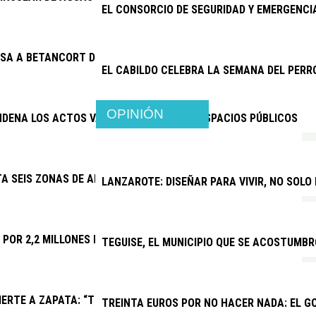
EL CONSORCIO DE SEGURIDAD Y EMERGENC
SA A BETANCORT DE PAGAR 15.500 EUROS A JOSÉ MARÍA CHOC
EL CABILDO CELEBRA LA SEMANA DEL PERR
OPINIÓN
NDENA LOS ACTOS VANDÁLICOS CONTRA ESPACIOS PÚBLICOS
TA SEIS ZONAS DE APARCAMIENTO Y REFUERZA TAXIS Y GUAGUAS
LANZAROTE: DISEÑAR PARA VIVIR, NO SOLO
A POR 2,2 MILLONES LAS MEJORAS DEL CAMPO DE FÚTBOL DE PL
TEGUISE, EL MUNICIPIO QUE SE ACOSTUMBR
ERTE A ZAPATA: “TRAS UN AÑO DE CONFLICTO INSTITUCIONAL,
TREINTA EUROS POR NO HACER NADA: EL G