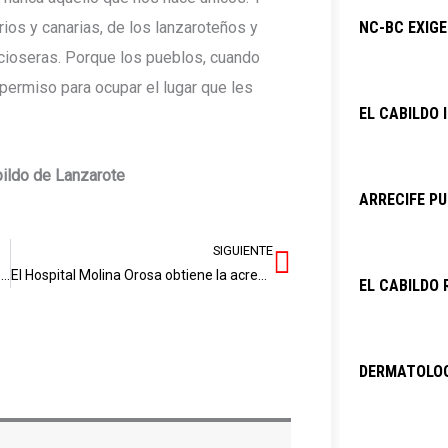
ios y canarias, de los lanzaroteños y
NC-BC EXIG
acioseras. Porque los pueblos, cuando
permiso para ocupar el lugar que les
EL CABILDO 
bildo de Lanzarote
ARRECIFE PU
SIGUIENTE
Siguiente
La canariedad no cabe en una postal; Por Isidro Pérez
El Hospital Molina Orosa obtiene la acreditación para formar residentes en Anestesia y Reanimación
EL CABILDO 
DERMATOLOG