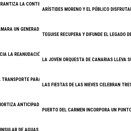
RANTIZA LA CONTINUIDAD DE LA LIMPIEZA VIARIA Y LA RECOGID
ARÍSTIDES MORENO Y EL PÚBLICO DISFRUTA
AMARA UN GENERADOR DEL CINE AMBULANTE
TEGUISE RECUPERA Y DIFUNDE EL LEGADO D
NCIA LA REANUDACIÓN DE LAS OBRAS DE LA ANTENA DE MASDAC
LA JOVEN ORQUESTA DE CANARIAS LLEVA S
 TRANSPORTE PARA EL CENTRO DE RESPIRO FAMILIAR DE SAN 
LAS FIESTAS DE LAS NIEVES CELEBRAN TRES
ORTIZA ANTICIPADAMENTE 11,46 MILLONES DE EUROS DE DEUDA
PUERTO DEL CARMEN INCORPORA UN PUNTO
INSULAR DE AGUAS ABORDA PROYECTOS POR MÁS DE 6,4 MILLON