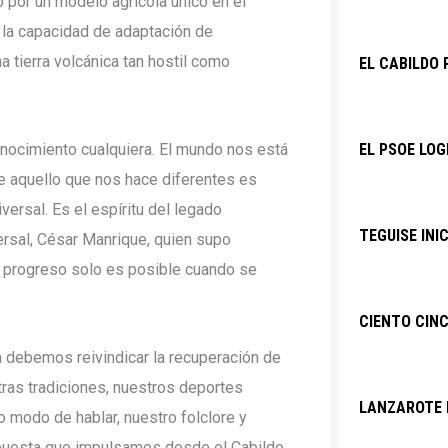
 por un modelo agrícola único en el
y la capacidad de adaptación de
tierra volcánica tan hostil como
EL CABILDO 
onocimiento cualquiera. El mundo nos está
EL PSOE LOG
e aquello que nos hace diferentes es
ersal. Es el espíritu del legado
TEGUISE INI
ersal, César Manrique, quien supo
 progreso solo es posible cuando se
CIENTO CINC
a debemos reivindicar la recuperación de
tras tradiciones, nuestros deportes
LANZAROTE P
o modo de hablar, nuestro folclore y
apuesta que impulsamos desde el Cabildo