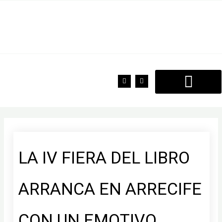
Ir
al
contenido
F
T
a
w
c
i
e
t
b
t
o
e
o
r
k
LA IV FIERA DEL LIBRO
ARRANCA EN ARRECIFE
CON UN EMOTIVO