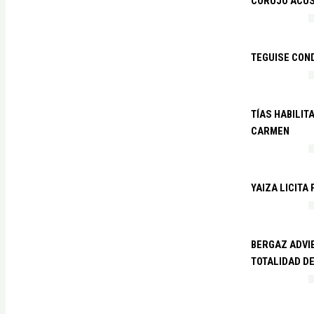
CORUJO ACUS
TEGUISE CON
TÍAS HABILIT
CARMEN
YAIZA LICITA
BERGAZ ADVIE
TOTALIDAD D