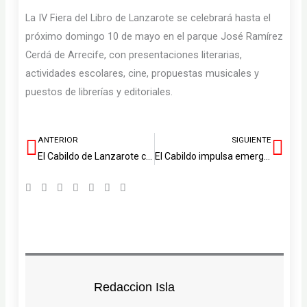
La IV Fiera del Libro de Lanzarote se celebrará hasta el
próximo domingo 10 de mayo en el parque José Ramírez
Cerdá de Arrecife, con presentaciones literarias,
actividades escolares, cine, propuestas musicales y
puestos de librerías y editoriales.
ANTERIOR
SIGUIENTE
Ant
Sig
El Cabildo de Lanzarote coordina con el Consorcio de Seguridad y Emergencias el protocolo de recogida de enjambres
El Cabildo impulsa emergencias más accesibles junto a APSAL
Redaccion Isla