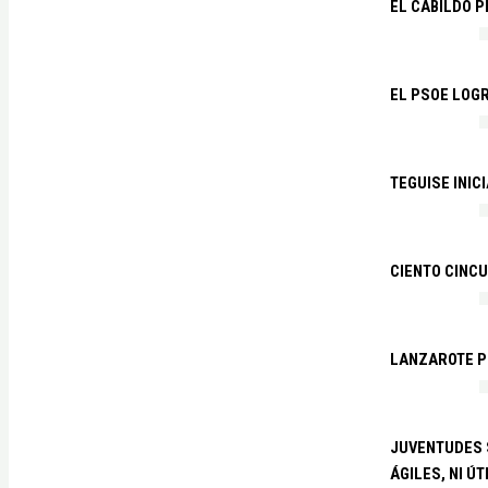
EL CABILDO 
EL PSOE LOGR
TEGUISE INIC
CIENTO CINCU
LANZAROTE PR
JUVENTUDES S
ÁGILES, NI ÚT