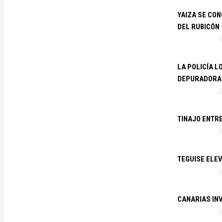
YAIZA SE CO
DEL RUBICÓN
LA POLICÍA L
DEPURADORA 
TINAJO ENTR
TEGUISE ELEV
CANARIAS IN