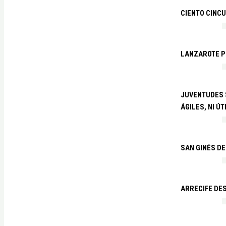
CIENTO CINCU
LANZAROTE PR
JUVENTUDES S
ÁGILES, NI ÚT
SAN GINÉS DE
ARRECIFE DES