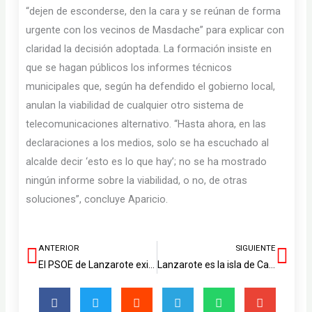
“dejen de esconderse, den la cara y se reúnan de forma
urgente con los vecinos de Masdache” para explicar con
claridad la decisión adoptada. La formación insiste en
que se hagan públicos los informes técnicos
municipales que, según ha defendido el gobierno local,
anulan la viabilidad de cualquier otro sistema de
telecomunicaciones alternativo. “Hasta ahora, en las
declaraciones a los medios, solo se ha escuchado al
alcalde decir ‘esto es lo que hay’; no se ha mostrado
ningún informe sobre la viabilidad, o no, de otras
soluciones”, concluye Aparicio.
ANTERIOR
SIGUIENTE
Ant
Sig
El PSOE de Lanzarote exige al Gobierno de Canarias que cumpla la PNL y despliegue ya la enfermería escolar en los centros
Lanzarote es la isla de Canarias que lidera el decrecimiento turístico responsable