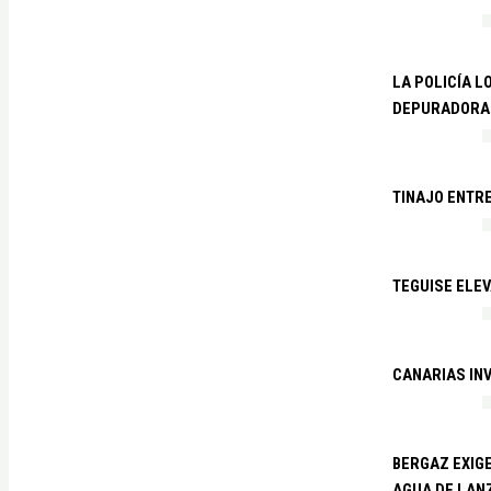
LA POLICÍA L
DEPURADORA 
TINAJO ENTR
TEGUISE ELEV
CANARIAS IN
BERGAZ EXIGE
AGUA DE LAN