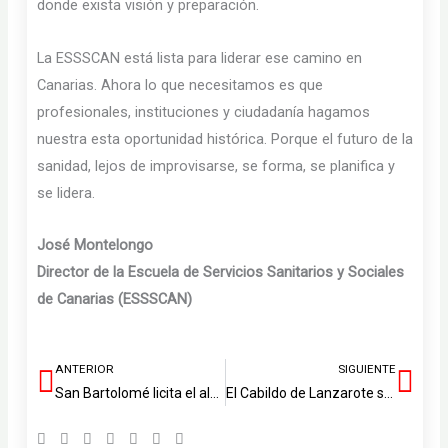
donde exista visión y preparación.
La ESSSCAN está lista para liderar ese camino en
Canarias. Ahora lo que necesitamos es que
profesionales, instituciones y ciudadanía hagamos
nuestra esta oportunidad histórica. Porque el futuro de la
sanidad, lejos de improvisarse, se forma, se planifica y
se lidera.
José Montelongo
Director de la Escuela de Servicios Sanitarios y Sociales
de Canarias (ESSSCAN)
ANTERIOR
SIGUIENTE
Ant
Sig
San Bartolomé licita el alumbrado público de la calle El Parral por 265.509 euros
El Cabildo de Lanzarote suspende las actividades culturales, de ocio y deportivas al aire libre a partir de este viernes