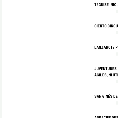
TEGUISE INIC
CIENTO CINCU
LANZAROTE PR
JUVENTUDES S
ÁGILES, NI ÚT
SAN GINÉS DE
ARRECIFE DES