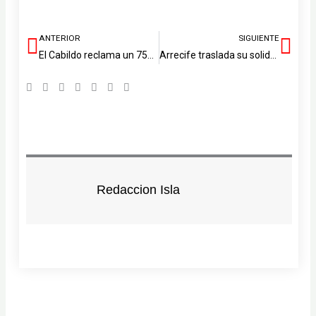
ANTERIOR
SIGUIENTE
Ant
Sig
El Cabildo reclama un 75% de descuento en el parking del aeropuerto para residentes
Arrecife traslada su solidaridad al pueblo venezolano tras los terremotos
Redaccion Isla