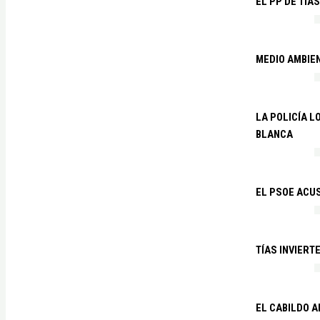
EL PP DE TÍA
MEDIO AMBIE
LA POLICÍA 
BLANCA
EL PSOE ACUS
TÍAS INVIERT
EL CABILDO 