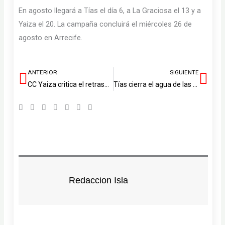
En agosto llegará a Tías el día 6, a La Graciosa el 13 y a
Yaiza el 20. La campaña concluirá el miércoles 26 de
agosto en Arrecife.
ANTERIOR
SIGUIENTE
Ant
Sig
CC Yaiza critica el retraso en la mejora del Gimnasio Municipal
Tías cierra el agua de las duchas en las playas de Puerto del Carmen
Redaccion Isla