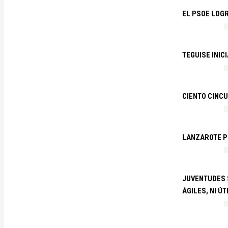
EL PSOE LOGR
TEGUISE INIC
CIENTO CINCU
LANZAROTE PR
JUVENTUDES S
ÁGILES, NI ÚT