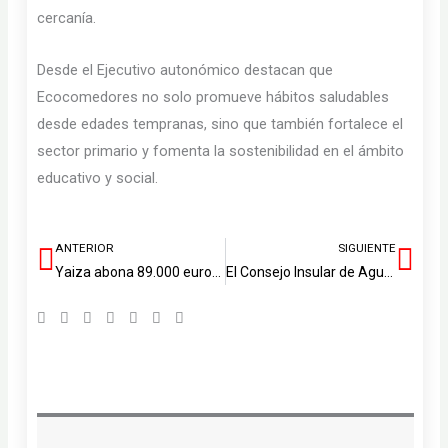
cercanía.
Desde el Ejecutivo autonómico destacan que
Ecocomedores no solo promueve hábitos saludables
desde edades tempranas, sino que también fortalece el
sector primario y fomenta la sostenibilidad en el ámbito
educativo y social.
ANTERIOR
SIGUIENTE
Ant
Sig
Yaiza abona 89.000 euros más al deporte base
El Consejo Insular de Aguas licita 5 millones para renovar redes de abastecimiento y actuar en cauces de Lanzarote y La Graciosa