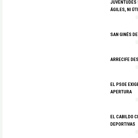
JUVENTUDES S
ÁGILES, NI ÚT
SAN GINÉS DE
ARRECIFE DES
EL PSOE EXI
APERTURA
EL CABILDO C
DEPORTIVAS