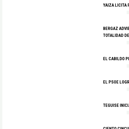
YAIZA LICITA
BERGAZ ADVIE
TOTALIDAD D
EL CABILDO 
EL PSOE LOGR
TEGUISE INIC
CIENTO CINCU