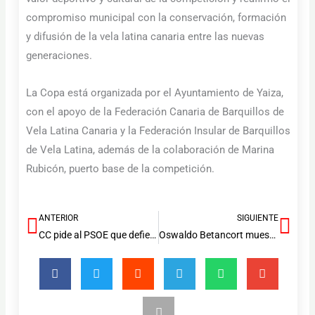
compromiso municipal con la conservación, formación
y difusión de la vela latina canaria entre las nuevas
generaciones.
La Copa está organizada por el Ayuntamiento de Yaiza,
con el apoyo de la Federación Canaria de Barquillos de
Vela Latina Canaria y la Federación Insular de Barquillos
de Vela Latina, además de la colaboración de Marina
Rubicón, puerto base de la competición.
ANTERIOR
SIGUIENTE
Ant
Sig
CC pide al PSOE que defienda a Canarias frente a la regla de gasto del Estado
Oswaldo Betancort muestra su profunda preocupación por el repunte de la presión migratoria y urge al Gobierno de España a activar el SIVE