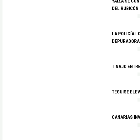
YAIZA SE CO
DEL RUBICÓN
LA POLICÍA L
DEPURADORA 
TINAJO ENTR
TEGUISE ELEV
CANARIAS IN