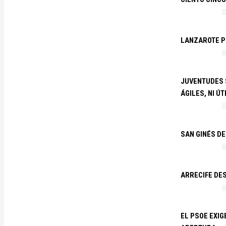
LANZAROTE PR
JUVENTUDES S
ÁGILES, NI ÚT
SAN GINÉS DE
ARRECIFE DES
EL PSOE EXI