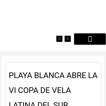
Ir
al
contenido
F
T
a
w
c
i
e
t
b
t
o
e
o
r
k
PLAYA BLANCA ABRE LA
VI COPA DE VELA
LATINA DEL SUR