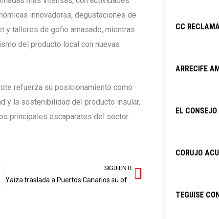
jornadas más intensas, con actividades
onómicas innovadoras, degustaciones de
CC RECLAMA
t y talleres de gofio amasado, mientras
ismo del producto local con nuevas
ARRECIFE AM
arote refuerza su posicionamiento como
ad y la sostenibilidad del producto insular,
EL CONSEJO 
os principales escaparates del sector
CORUJO ACU
SIGUIENTE
Siguiente
erre de la sala de teatro de La Tegala
Yaiza traslada a Puertos Canarios su oferta para cruceristas centrada en experiencias autóctonas
TEGUISE CO