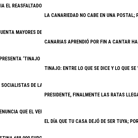
CIA EL REASFALTADO DE VARIAS CALLES DE LOS COCOTEROS
LA CANARIEDAD NO CABE EN UNA POSTAL; P
UENTA MAYORES DE YAIZA FESTEJAN EL DÍA DEL ABUELO
CANARIAS APRENDIÓ POR FIN A CANTAR H
RESENTA ‘TINAJO PARA TODOS’, EL PRIMER EQUIPO INCLUSIVO 
TINAJO: ENTRE LO QUE SE DICE Y LO QUE SE
SOCIALISTAS DE LANZAROTE Y LA GRACIOSA: “LAS BECAS DEL GOB
PRESIDENTE, FINALMENTE LAS RATAS LLEG
ENUNCIA QUE EL VERANO JOVEN VUELVE A DISCRIMINAR A CANAR
EL DÍA QUE TU CASA DEJÓ DE SER TUYA; P