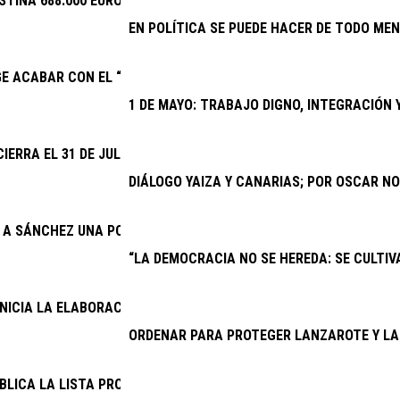
STINA 688.000 EUROS A EVENTOS DEPORTIVOS DE INTERÉS
EN POLÍTICA SE PUEDE HACER DE TODO MEN
GE ACABAR CON EL “SECUESTRO” DE LA NUEVA PARADA PREFERE
1 DE MAYO: TRABAJO DIGNO, INTEGRACIÓN
CIERRA EL 31 DE JULIO EL PLAZO PARA QUE CLUBES Y ENTIDADE
DIÁLOGO YAIZA Y CANARIAS; POR OSCAR N
E A SÁNCHEZ UNA POSICIÓN FIRME SOBRE EL SÁHARA OCCIDENTA
“LA DEMOCRACIA NO SE HEREDA: SE CULTIVA
INICIA LA ELABORACIÓN DEL PRESUPUESTO GENERAL DE 2027
ORDENAR PARA PROTEGER LANZAROTE Y LA
BLICA LA LISTA PROVISIONAL DE ADMITIDOS PARA CUATRO PRO