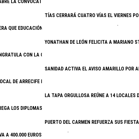
 ABRE LA CONVOCATORIA DE SUBVENCIONES PARA LA CONSERVAC
TÍAS CERRARÁ CUATRO VÍAS EL VIERNES PO
RA QUE EDUCACIÓN CUMPLA E INICIE LA CONTRATACIÓN DEL NU
YONATHAN DE LEÓN FELICITA A MARIANO S
ONGRATULA CON LA CONTINUIDAD DEL PROYECTO DE EXCAVACION
SANIDAD ACTIVA EL AVISO AMARILLO POR
LOCAL DE ARRECIFE DETIENE A DOS VARONES POR PRESUNTO ROB
LA TAPA ORGULLOSA REÚNE A 14 LOCALES D
EGA LOS DIPLOMAS DE LA ESCUELA DE CUIDADOS
PUERTO DEL CARMEN REFUERZA SUS FIESTA
VA A 400.000 EUROS LA INVERSIÓN EN PLANES DE EMPLEO