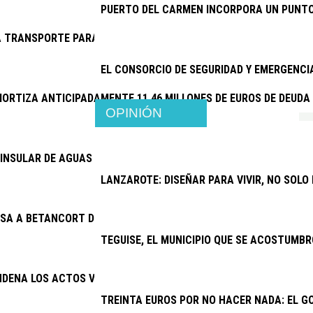
PUERTO DEL CARMEN INCORPORA UN PUNTO
 TRANSPORTE PARA EL CENTRO DE RESPIRO FAMILIAR DE SAN 
EL CONSORCIO DE SEGURIDAD Y EMERGENC
ORTIZA ANTICIPADAMENTE 11,46 MILLONES DE EUROS DE DEUDA
OPINIÓN
INSULAR DE AGUAS ABORDA PROYECTOS POR MÁS DE 6,4 MILLON
LANZAROTE: DISEÑAR PARA VIVIR, NO SOLO
SA A BETANCORT DE PAGAR 15.500 EUROS A JOSÉ MARÍA CHOC
TEGUISE, EL MUNICIPIO QUE SE ACOSTUMBR
NDENA LOS ACTOS VANDÁLICOS CONTRA ESPACIOS PÚBLICOS
TREINTA EUROS POR NO HACER NADA: EL G