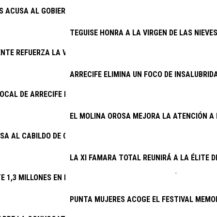
AS ACUSA AL GOBIERNO DE INCAPACIDAD CON EL PLAN DE MODER
TEGUISE HONRA A LA VIRGEN DE LAS NIEVE
NTE REFUERZA LA VIGILANCIA EN LOS COTOS DE CAZA DE LANZ
ARRECIFE ELIMINA UN FOCO DE INSALUBRID
 LOCAL DE ARRECIFE DETIENE A DOS VARONES EXTRANJEROS PO
EL MOLINA OROSA MEJORA LA ATENCIÓN A 
SA AL CABILDO DE CONOCER DESDE 2025 EL DERRIBO DE LA ESCA
LA XI FAMARA TOTAL REUNIRÁ A LA ÉLITE 
TE 1,3 MILLONES EN RENOVAR EL ALUMBRADO DE 32 VÍAS
PUNTA MUJERES ACOGE EL FESTIVAL MEMOR