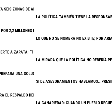
TA SEIS ZONAS DE APARCAMIENTO Y REFUERZA TAXIS Y GUAGUAS
LA POLÍTICA TAMBIÉN TIENE LA RESPONSAB
A POR 2,2 MILLONES LAS MEJORAS DEL CAMPO DE FÚTBOL DE PL
LO QUE NO SE NOMBRA NO EXISTE; POR AR
ERTE A ZAPATA: “TRAS UN AÑO DE CONFLICTO INSTITUCIONAL,
LA MIRADA QUE LA POLÍTICA NO DEBERÍA PE
PREPARA UNA SOLUCIÓN PARA EL DRENAJE DE LA CARRETERA AR
SI DE ASESORAMIENTOS HABLAMOS… PRESID
RA EL RESPALDO DEL CABILDO A UNA VENTANILLA ÚNICA PARA V
LA CANARIEDAD: CUANDO UN PUEBLO RECU