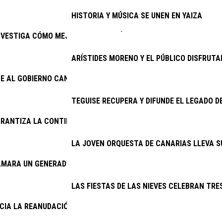
HISTORIA Y MÚSICA SE UNEN EN YAIZA
NVESTIGA CÓMO MEJORAR EL PRONÓSTICO DEL TRASPLANTE RE
ARÍSTIDES MORENO Y EL PÚBLICO DISFRUTA
E AL GOBIERNO CANARIO ENMENDAR EL ERROR DE 2025 Y ACTIVA
TEGUISE RECUPERA Y DIFUNDE EL LEGADO D
RANTIZA LA CONTINUIDAD DE LA LIMPIEZA VIARIA Y LA RECOGID
LA JOVEN ORQUESTA DE CANARIAS LLEVA S
AMARA UN GENERADOR DEL CINE AMBULANTE
LAS FIESTAS DE LAS NIEVES CELEBRAN TRES
NCIA LA REANUDACIÓN DE LAS OBRAS DE LA ANTENA DE MASDAC