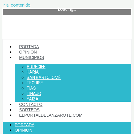
Ir al contenido
Loading...
PORTADA
OPINIÓN
MUNICIPIOS
ARRECIFE
HARÍA
SAN BARTOLOMÉ
TEGUISE
TÍAS
TINAJO
YAIZA
CONTACTO
SORTEOS
ELPORTALDELANZAROTE.COM
PORTADA
OPINIÓN