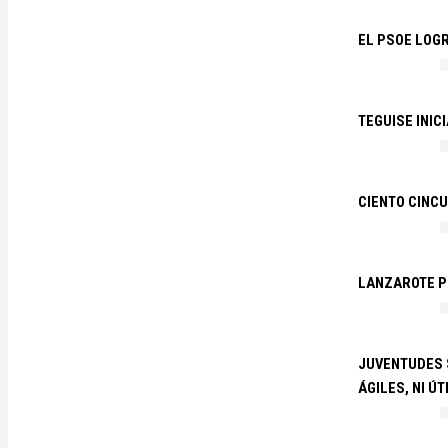
EL PSOE LOGR
TEGUISE INIC
CIENTO CINCU
LANZAROTE PR
JUVENTUDES S
ÁGILES, NI ÚT