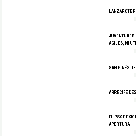
LANZAROTE PR
JUVENTUDES S
ÁGILES, NI ÚT
SAN GINÉS DE
ARRECIFE DES
EL PSOE EXI
APERTURA