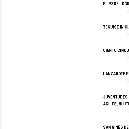
EL PSOE LOGR
TEGUISE INIC
CIENTO CINCU
LANZAROTE PR
JUVENTUDES S
ÁGILES, NI ÚT
SAN GINÉS DE