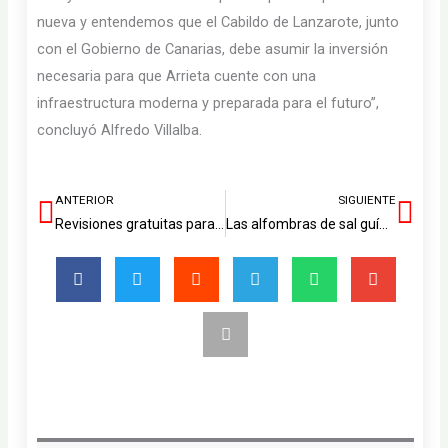
nueva y entendemos que el Cabildo de Lanzarote, junto
con el Gobierno de Canarias, debe asumir la inversión
necesaria para que Arrieta cuente con una
infraestructura moderna y preparada para el futuro”,
concluyó Alfredo Villalba.
ANTERIOR
SIGUIENTE
Ant
Sig
Revisiones gratuitas para la prevención del cáncer oral en Arrecife este sábado
Las alfombras de sal guían la celebración del Corpus en Yaiza