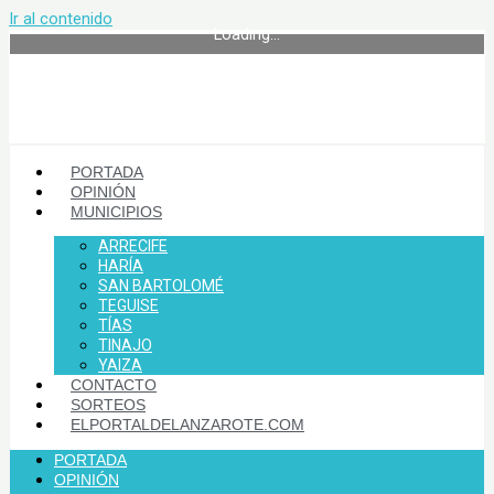
Ir al contenido
Loading...
PORTADA
OPINIÓN
MUNICIPIOS
ARRECIFE
HARÍA
SAN BARTOLOMÉ
TEGUISE
TÍAS
TINAJO
YAIZA
CONTACTO
SORTEOS
ELPORTALDELANZAROTE.COM
PORTADA
OPINIÓN