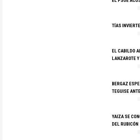
EL PSOE ACUS
TÍAS INVIERT
EL CABILDO 
LANZAROTE Y
BERGAZ ESPE
TEGUISE ANTE
YAIZA SE CO
DEL RUBICÓN