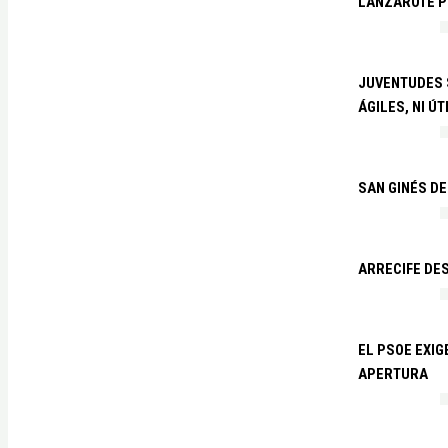
LANZAROTE PR
JUVENTUDES S
ÁGILES, NI ÚT
SAN GINÉS DE
ARRECIFE DES
EL PSOE EXI
APERTURA