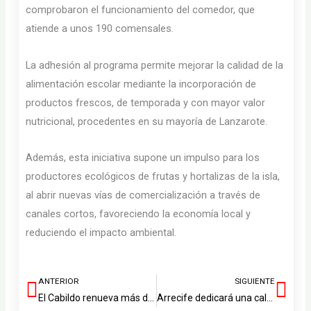
comprobaron el funcionamiento del comedor, que
atiende a unos 190 comensales.
La adhesión al programa permite mejorar la calidad de la
alimentación escolar mediante la incorporación de
productos frescos, de temporada y con mayor valor
nutricional, procedentes en su mayoría de Lanzarote.
Además, esta iniciativa supone un impulso para los
productores ecológicos de frutas y hortalizas de la isla,
al abrir nuevas vías de comercialización a través de
canales cortos, favoreciendo la economía local y
reduciendo el impacto ambiental.
ANTERIOR
SIGUIENTE
Ant
Sig
El Cabildo renueva más de 50 luminarias entre Mácher y Yaiza
Arrecife dedicará una calle a Antonio Corujo