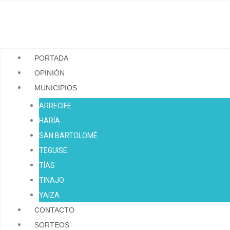
Ir
al
contenido
PORTADA
OPINIÓN
MUNICIPIOS
ARRECIFE
HARÍA
SAN BARTOLOMÉ
TEGUISE
TÍAS
TINAJO
YAIZA
CONTACTO
SORTEOS