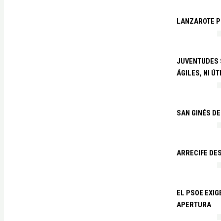
LANZAROTE PR
JUVENTUDES S
ÁGILES, NI ÚT
SAN GINÉS DE
ARRECIFE DES
EL PSOE EXI
APERTURA