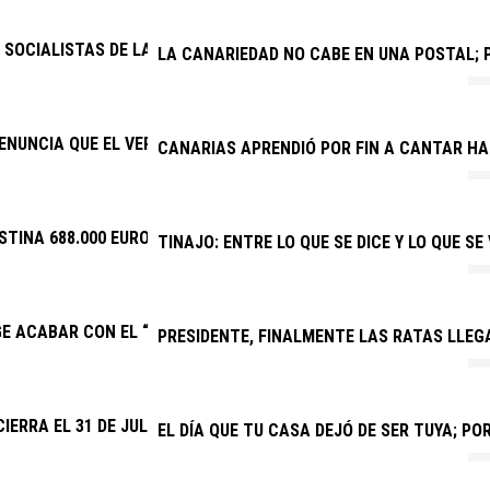
SOCIALISTAS DE LANZAROTE Y LA GRACIOSA: “LAS BECAS DEL GOB
LA CANARIEDAD NO CABE EN UNA POSTAL; P
ENUNCIA QUE EL VERANO JOVEN VUELVE A DISCRIMINAR A CANAR
CANARIAS APRENDIÓ POR FIN A CANTAR H
STINA 688.000 EUROS A EVENTOS DEPORTIVOS DE INTERÉS
TINAJO: ENTRE LO QUE SE DICE Y LO QUE SE
GE ACABAR CON EL “SECUESTRO” DE LA NUEVA PARADA PREFERE
PRESIDENTE, FINALMENTE LAS RATAS LLEG
CIERRA EL 31 DE JULIO EL PLAZO PARA QUE CLUBES Y ENTIDADE
EL DÍA QUE TU CASA DEJÓ DE SER TUYA; P