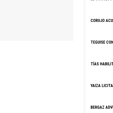
CORUJO ACU
TEGUISE CO
TÍAS HABILI
YAIZA LICIT
BERGAZ ADVI