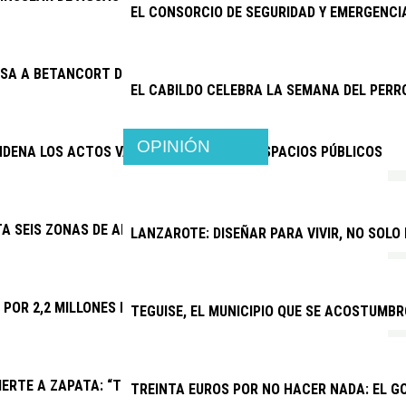
EL CONSORCIO DE SEGURIDAD Y EMERGENC
SA A BETANCORT DE PAGAR 15.500 EUROS A JOSÉ MARÍA CHOC
EL CABILDO CELEBRA LA SEMANA DEL PERR
OPINIÓN
NDENA LOS ACTOS VANDÁLICOS CONTRA ESPACIOS PÚBLICOS
TA SEIS ZONAS DE APARCAMIENTO Y REFUERZA TAXIS Y GUAGUAS
LANZAROTE: DISEÑAR PARA VIVIR, NO SOLO
A POR 2,2 MILLONES LAS MEJORAS DEL CAMPO DE FÚTBOL DE PL
TEGUISE, EL MUNICIPIO QUE SE ACOSTUMBR
ERTE A ZAPATA: “TRAS UN AÑO DE CONFLICTO INSTITUCIONAL,
TREINTA EUROS POR NO HACER NADA: EL G