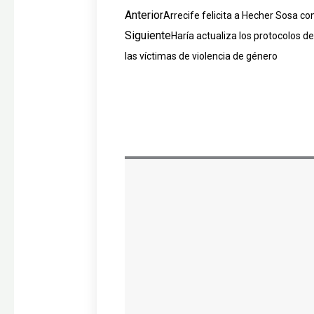
Ant
Siguien
Anterior
Arrecife felicita a Hecher Sosa c
Siguiente
Haría actualiza los protocolos d
las víctimas de violencia de género