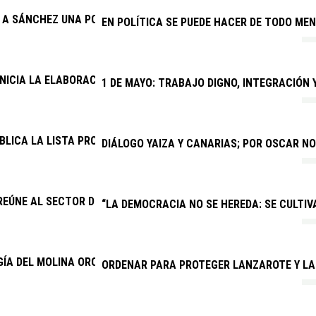
E A SÁNCHEZ UNA POSICIÓN FIRME SOBRE EL SÁHARA OCCIDENTA
EN POLÍTICA SE PUEDE HACER DE TODO MEN
INICIA LA ELABORACIÓN DEL PRESUPUESTO GENERAL DE 2027
1 DE MAYO: TRABAJO DIGNO, INTEGRACIÓN
BLICA LA LISTA PROVISIONAL DE ADMITIDOS PARA CUATRO PRO
DIÁLOGO YAIZA Y CANARIAS; POR OSCAR N
REÚNE AL SECTOR DEL TAXI PARA MEJORAR EL SERVICIO Y COMB
“LA DEMOCRACIA NO SE HEREDA: SE CULTIVA
ÍA DEL MOLINA OROSA AUMENTA UN 24,5 % SUS CONSULTAS MÉ
ORDENAR PARA PROTEGER LANZAROTE Y LA