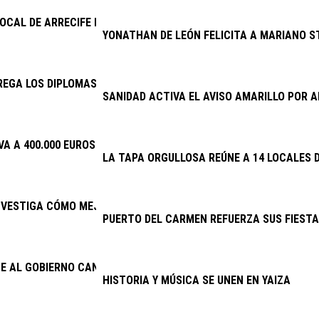
LOCAL DE ARRECIFE DETIENE A DOS VARONES POR PRESUNTO ROB
YONATHAN DE LEÓN FELICITA A MARIANO S
EGA LOS DIPLOMAS DE LA ESCUELA DE CUIDADOS
SANIDAD ACTIVA EL AVISO AMARILLO POR
VA A 400.000 EUROS LA INVERSIÓN EN PLANES DE EMPLEO
LA TAPA ORGULLOSA REÚNE A 14 LOCALES D
NVESTIGA CÓMO MEJORAR EL PRONÓSTICO DEL TRASPLANTE RE
PUERTO DEL CARMEN REFUERZA SUS FIESTA
E AL GOBIERNO CANARIO ENMENDAR EL ERROR DE 2025 Y ACTIVA
HISTORIA Y MÚSICA SE UNEN EN YAIZA