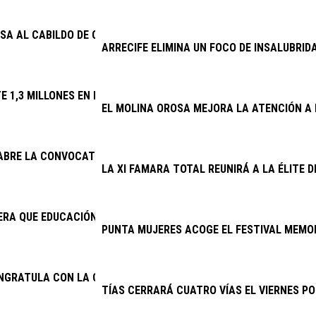
SA AL CABILDO DE CONOCER DESDE 2025 EL DERRIBO DE LA ESCA
ARRECIFE ELIMINA UN FOCO DE INSALUBRID
TE 1,3 MILLONES EN RENOVAR EL ALUMBRADO DE 32 VÍAS
EL MOLINA OROSA MEJORA LA ATENCIÓN A 
 ABRE LA CONVOCATORIA DE SUBVENCIONES PARA LA CONSERVAC
LA XI FAMARA TOTAL REUNIRÁ A LA ÉLITE 
RA QUE EDUCACIÓN CUMPLA E INICIE LA CONTRATACIÓN DEL NU
PUNTA MUJERES ACOGE EL FESTIVAL MEMOR
ONGRATULA CON LA CONTINUIDAD DEL PROYECTO DE EXCAVACION
TÍAS CERRARÁ CUATRO VÍAS EL VIERNES PO