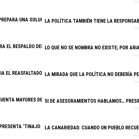
PREPARA UNA SOLUCIÓN PARA EL DRENAJE DE LA CARRETERA AR
LA POLÍTICA TAMBIÉN TIENE LA RESPONSAB
RA EL RESPALDO DEL CABILDO A UNA VENTANILLA ÚNICA PARA V
LO QUE NO SE NOMBRA NO EXISTE; POR AR
CIA EL REASFALTADO DE VARIAS CALLES DE LOS COCOTEROS
LA MIRADA QUE LA POLÍTICA NO DEBERÍA PE
UENTA MAYORES DE YAIZA FESTEJAN EL DÍA DEL ABUELO
SI DE ASESORAMIENTOS HABLAMOS… PRESID
RESENTA ‘TINAJO PARA TODOS’, EL PRIMER EQUIPO INCLUSIVO 
LA CANARIEDAD: CUANDO UN PUEBLO RECU