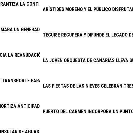
RANTIZA LA CONTINUIDAD DE LA LIMPIEZA VIARIA Y LA RECOGID
ARÍSTIDES MORENO Y EL PÚBLICO DISFRUTA
AMARA UN GENERADOR DEL CINE AMBULANTE
TEGUISE RECUPERA Y DIFUNDE EL LEGADO D
NCIA LA REANUDACIÓN DE LAS OBRAS DE LA ANTENA DE MASDAC
LA JOVEN ORQUESTA DE CANARIAS LLEVA S
 TRANSPORTE PARA EL CENTRO DE RESPIRO FAMILIAR DE SAN 
LAS FIESTAS DE LAS NIEVES CELEBRAN TRES
ORTIZA ANTICIPADAMENTE 11,46 MILLONES DE EUROS DE DEUDA
PUERTO DEL CARMEN INCORPORA UN PUNTO
INSULAR DE AGUAS ABORDA PROYECTOS POR MÁS DE 6,4 MILLON