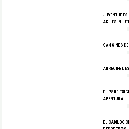
JUVENTUDES S
ÁGILES, NI ÚT
SAN GINÉS DE
ARRECIFE DES
EL PSOE EXI
APERTURA
EL CABILDO C