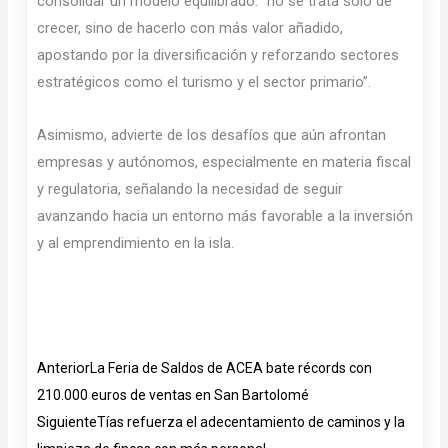
consolidar un modelo equilibrado: “no se trata solo de
crecer, sino de hacerlo con más valor añadido,
apostando por la diversificación y reforzando sectores
estratégicos como el turismo y el sector primario”.
Asimismo, advierte de los desafíos que aún afrontan
empresas y autónomos, especialmente en materia fiscal
y regulatoria, señalando la necesidad de seguir
avanzando hacia un entorno más favorable a la inversión
y al emprendimiento en la isla.
Ant
Siguiente
Anterior
La Feria de Saldos de ACEA bate récords con
210.000 euros de ventas en San Bartolomé
Siguiente
Tías refuerza el adecentamiento de caminos y la