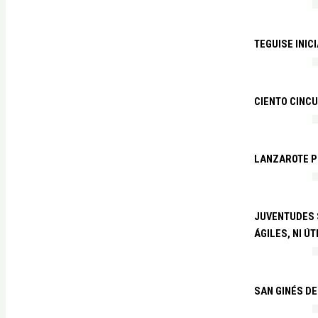
TEGUISE INIC
CIENTO CINCU
LANZAROTE PR
JUVENTUDES S
ÁGILES, NI ÚT
SAN GINÉS DE