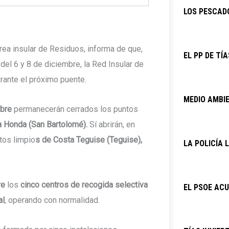
LOS PESCAD
Área insular de Residuos, informa de que,
EL PP DE TÍ
del 6 y 8 de diciembre, la Red Insular de
rante el próximo puente.
MEDIO AMBIE
mbre
permanecerán cerrados los puntos
a Honda (San Bartolomé).
Sí abrirán, en
tos limpio
s de Costa Teguise (Teguise),
LA POLICÍA
re
los
cinco centros de recogida selectiva
EL PSOE ACU
al
, operando con normalidad.