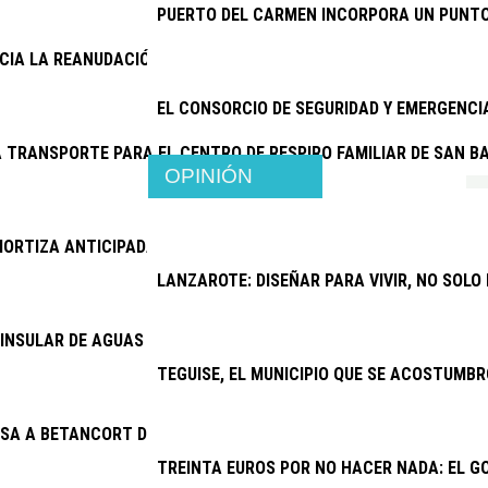
PUERTO DEL CARMEN INCORPORA UN PUNTO
NCIA LA REANUDACIÓN DE LAS OBRAS DE LA ANTENA DE MASDAC
EL CONSORCIO DE SEGURIDAD Y EMERGENC
 TRANSPORTE PARA EL CENTRO DE RESPIRO FAMILIAR DE SAN 
OPINIÓN
ORTIZA ANTICIPADAMENTE 11,46 MILLONES DE EUROS DE DEUDA
LANZAROTE: DISEÑAR PARA VIVIR, NO SOLO
INSULAR DE AGUAS ABORDA PROYECTOS POR MÁS DE 6,4 MILLON
TEGUISE, EL MUNICIPIO QUE SE ACOSTUMBR
SA A BETANCORT DE PAGAR 15.500 EUROS A JOSÉ MARÍA CHOC
TREINTA EUROS POR NO HACER NADA: EL G