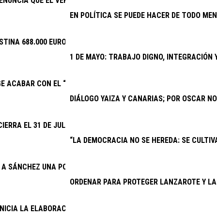
ENUNCIA QUE EL VERANO JOVEN VUELVE A DISCRIMINAR A CANAR
EN POLÍTICA SE PUEDE HACER DE TODO MEN
STINA 688.000 EUROS A EVENTOS DEPORTIVOS DE INTERÉS
1 DE MAYO: TRABAJO DIGNO, INTEGRACIÓN
GE ACABAR CON EL “SECUESTRO” DE LA NUEVA PARADA PREFERE
DIÁLOGO YAIZA Y CANARIAS; POR OSCAR N
CIERRA EL 31 DE JULIO EL PLAZO PARA QUE CLUBES Y ENTIDADE
“LA DEMOCRACIA NO SE HEREDA: SE CULTIVA
E A SÁNCHEZ UNA POSICIÓN FIRME SOBRE EL SÁHARA OCCIDENTA
ORDENAR PARA PROTEGER LANZAROTE Y LA
INICIA LA ELABORACIÓN DEL PRESUPUESTO GENERAL DE 2027