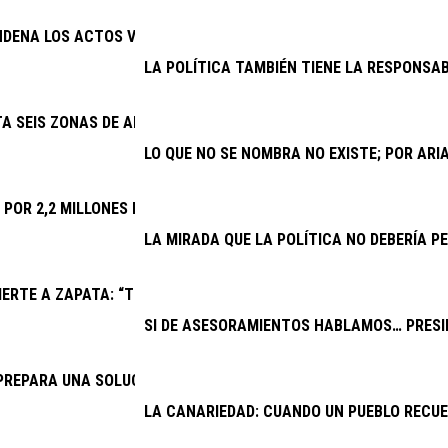
NDENA LOS ACTOS VANDÁLICOS CONTRA ESPACIOS PÚBLICOS
LA POLÍTICA TAMBIÉN TIENE LA RESPONSAB
TA SEIS ZONAS DE APARCAMIENTO Y REFUERZA TAXIS Y GUAGUAS
LO QUE NO SE NOMBRA NO EXISTE; POR AR
A POR 2,2 MILLONES LAS MEJORAS DEL CAMPO DE FÚTBOL DE PL
LA MIRADA QUE LA POLÍTICA NO DEBERÍA PE
ERTE A ZAPATA: “TRAS UN AÑO DE CONFLICTO INSTITUCIONAL,
SI DE ASESORAMIENTOS HABLAMOS… PRESID
PREPARA UNA SOLUCIÓN PARA EL DRENAJE DE LA CARRETERA AR
LA CANARIEDAD: CUANDO UN PUEBLO RECU