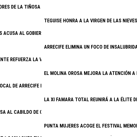
ORES DE LA TIÑOSA DENUNCIAN LOS CONTINUOS CORTES DE LUZ 
TEGUISE HONRA A LA VIRGEN DE LAS NIEVE
AS ACUSA AL GOBIERNO DE INCAPACIDAD CON EL PLAN DE MODER
ARRECIFE ELIMINA UN FOCO DE INSALUBRID
NTE REFUERZA LA VIGILANCIA EN LOS COTOS DE CAZA DE LANZ
EL MOLINA OROSA MEJORA LA ATENCIÓN A 
 LOCAL DE ARRECIFE DETIENE A DOS VARONES EXTRANJEROS PO
LA XI FAMARA TOTAL REUNIRÁ A LA ÉLITE 
SA AL CABILDO DE CONOCER DESDE 2025 EL DERRIBO DE LA ESCA
PUNTA MUJERES ACOGE EL FESTIVAL MEMOR