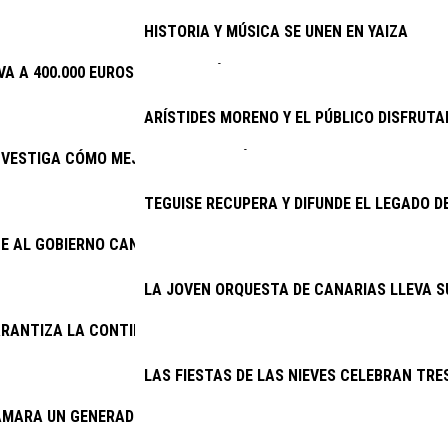
HISTORIA Y MÚSICA SE UNEN EN YAIZA
VA A 400.000 EUROS LA INVERSIÓN EN PLANES DE EMPLEO
ARÍSTIDES MORENO Y EL PÚBLICO DISFRUTA
NVESTIGA CÓMO MEJORAR EL PRONÓSTICO DEL TRASPLANTE RE
TEGUISE RECUPERA Y DIFUNDE EL LEGADO D
E AL GOBIERNO CANARIO ENMENDAR EL ERROR DE 2025 Y ACTIVA
LA JOVEN ORQUESTA DE CANARIAS LLEVA S
RANTIZA LA CONTINUIDAD DE LA LIMPIEZA VIARIA Y LA RECOGID
LAS FIESTAS DE LAS NIEVES CELEBRAN TRES
AMARA UN GENERADOR DEL CINE AMBULANTE