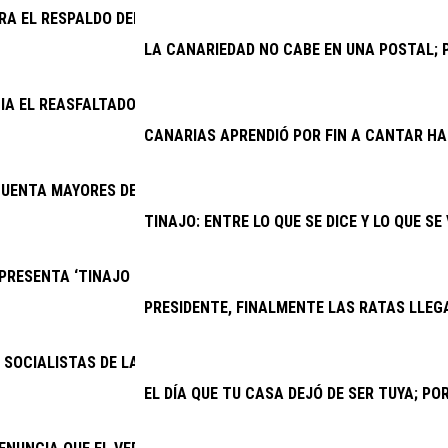
RA EL RESPALDO DEL CABILDO A UNA VENTANILLA ÚNICA PARA V
LA CANARIEDAD NO CABE EN UNA POSTAL; P
CIA EL REASFALTADO DE VARIAS CALLES DE LOS COCOTEROS
CANARIAS APRENDIÓ POR FIN A CANTAR H
UENTA MAYORES DE YAIZA FESTEJAN EL DÍA DEL ABUELO
TINAJO: ENTRE LO QUE SE DICE Y LO QUE SE
RESENTA ‘TINAJO PARA TODOS’, EL PRIMER EQUIPO INCLUSIVO 
PRESIDENTE, FINALMENTE LAS RATAS LLEG
SOCIALISTAS DE LANZAROTE Y LA GRACIOSA: “LAS BECAS DEL GOB
EL DÍA QUE TU CASA DEJÓ DE SER TUYA; P