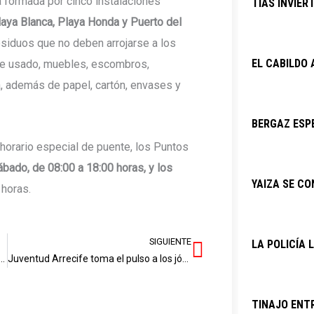
 formada por cinco instalaciones
TÍAS INVIER
laya Blanca, Playa Honda y Puerto del
siduos que no deben arrojarse a los
EL CABILDO
te usado, muebles, escombros,
a, además de papel, cartón, envases y
BERGAZ ESPE
 horario especial de puente, los Puntos
ábado, de 08:00 a 18:00 horas, y los
YAIZA SE C
horas.
SIGUIENTE
LA POLICÍA 
Siguiente
 nuevos recursos accesibles para mujeres con discapacidad víctimas de violencia de género
Juventud Arrecife toma el pulso a los jóvenes de la capital
TINAJO ENTR