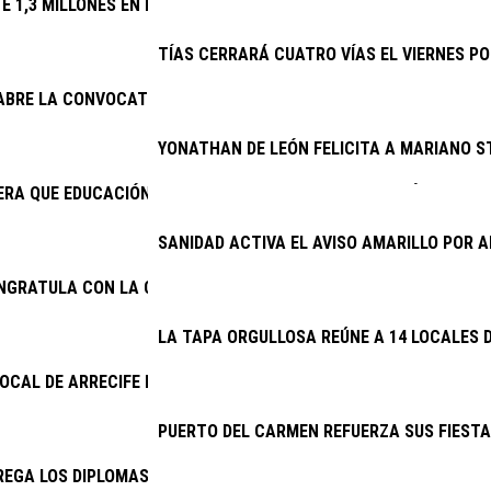
TE 1,3 MILLONES EN RENOVAR EL ALUMBRADO DE 32 VÍAS
TÍAS CERRARÁ CUATRO VÍAS EL VIERNES PO
 ABRE LA CONVOCATORIA DE SUBVENCIONES PARA LA CONSERVAC
YONATHAN DE LEÓN FELICITA A MARIANO S
RA QUE EDUCACIÓN CUMPLA E INICIE LA CONTRATACIÓN DEL NU
SANIDAD ACTIVA EL AVISO AMARILLO POR
ONGRATULA CON LA CONTINUIDAD DEL PROYECTO DE EXCAVACION
LA TAPA ORGULLOSA REÚNE A 14 LOCALES D
LOCAL DE ARRECIFE DETIENE A DOS VARONES POR PRESUNTO ROB
PUERTO DEL CARMEN REFUERZA SUS FIESTA
EGA LOS DIPLOMAS DE LA ESCUELA DE CUIDADOS