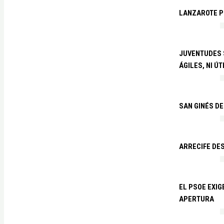
LANZAROTE PR
JUVENTUDES S
ÁGILES, NI ÚT
SAN GINÉS DE
ARRECIFE DES
EL PSOE EXI
APERTURA