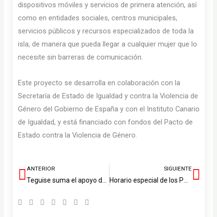
dispositivos móviles y servicios de primera atención, así
como en entidades sociales, centros municipales,
servicios públicos y recursos especializados de toda la
isla, de manera que pueda llegar a cualquier mujer que lo
necesite sin barreras de comunicación.
Este proyecto se desarrolla en colaboración con la
Secretaría de Estado de Igualdad y contra la Violencia de
Género del Gobierno de España y con el Instituto Canario
de Igualdad, y está financiado con fondos del Pacto de
Estado contra la Violencia de Género.
ANTERIOR
SIGUIENTE
Ant
Sig
Teguise suma el apoyo del Gobierno de Canarias para ampliar el Centro de Salud de Costa Teguise y crear un parque infantil inclusivo
Horario especial de los Puntos Limpios de Lanzarote durante el puente de diciembre