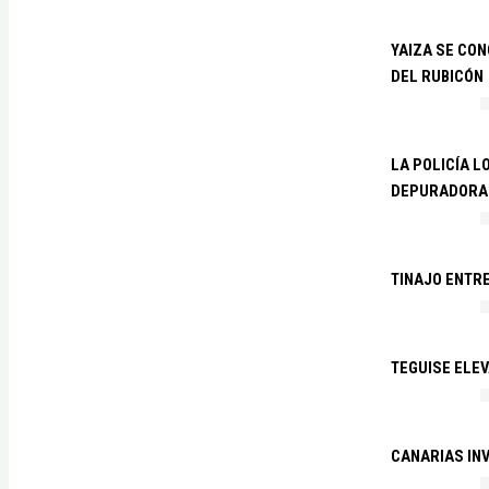
YAIZA SE CO
DEL RUBICÓN
LA POLICÍA L
DEPURADORA 
TINAJO ENTR
TEGUISE ELEV
CANARIAS IN