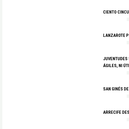
CIENTO CINCU
LANZAROTE PR
JUVENTUDES S
ÁGILES, NI ÚT
SAN GINÉS DE
ARRECIFE DES