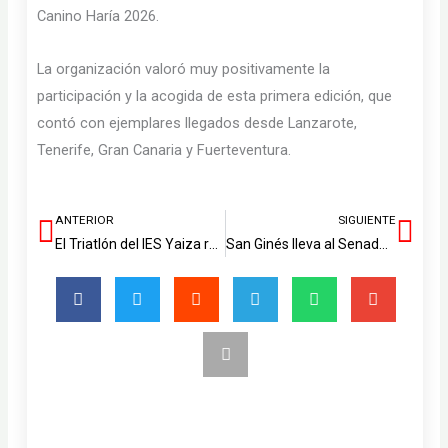
Canino Haría 2026.
La organización valoró muy positivamente la
participación y la acogida de esta primera edición, que
contó con ejemplares llegados desde Lanzarote,
Tenerife, Gran Canaria y Fuerteventura.
ANTERIOR
SIGUIENTE
Ant
Sig
El Triatlón del IES Yaiza recibe la Distinción Viera y Clavijo 2025
San Ginés lleva al Senado la defensa de 240 millones de fondos europeos para energías renovables en Canarias