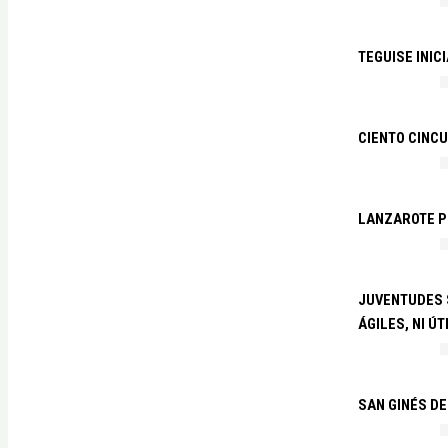
TEGUISE INIC
CIENTO CINCU
LANZAROTE PR
JUVENTUDES S
ÁGILES, NI ÚT
SAN GINÉS DE