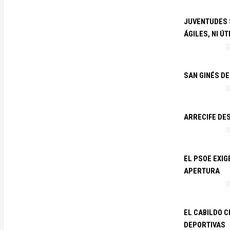
JUVENTUDES S
ÁGILES, NI ÚT
SAN GINÉS DE
ARRECIFE DES
EL PSOE EXI
APERTURA
EL CABILDO C
DEPORTIVAS