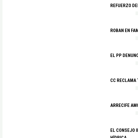
REFUERZO DE
ROBAN EN FA
EL PP DENUN
CC RECLAMA 
ARRECIFE AM
EL CONSEJO 
HÍDRICA