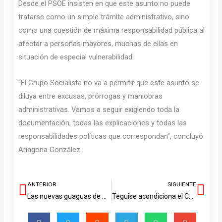
Desde el PSOE insisten en que este asunto no puede
tratarse como un simple trámite administrativo, sino
como una cuestión de máxima responsabilidad pública al
afectar a personas mayores, muchas de ellas en
situación de especial vulnerabilidad.
“El Grupo Socialista no va a permitir que este asunto se
diluya entre excusas, prórrogas y maniobras
administrativas. Vamos a seguir exigiendo toda la
documentación, todas las explicaciones y todas las
responsabilidades políticas que correspondan”, concluyó
Ariagona González.
ANTERIOR
SIGUIENTE
Ant
Sig
Las nuevas guaguas de Arrecife disparan un 13 % el uso del transporte público
Teguise acondiciona el Centro Agrotecnológico para la Feria Agrícola y Ganadera