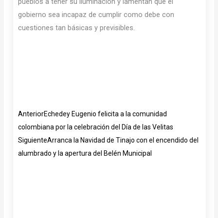
pueblos a tener su iluminación y lamentan que el
gobierno sea incapaz de cumplir como debe con
cuestiones tan básicas y previsibles.
Ant
Siguiente
Anterior
Echedey Eugenio felicita a la comunidad
colombiana por la celebración del Día de las Velitas
Siguiente
Arranca la Navidad de Tinajo con el encendido del
alumbrado y la apertura del Belén Municipal