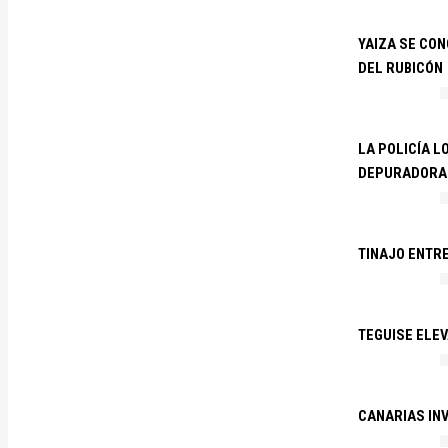
YAIZA SE CO
DEL RUBICÓN
LA POLICÍA L
DEPURADORA 
TINAJO ENTR
TEGUISE ELEV
CANARIAS IN