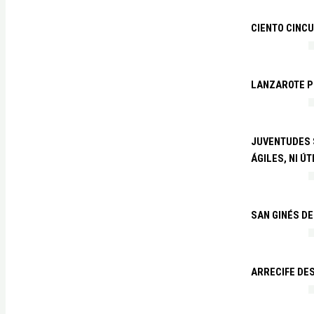
CIENTO CINCU
LANZAROTE PR
JUVENTUDES S
ÁGILES, NI ÚT
SAN GINÉS DE
ARRECIFE DES