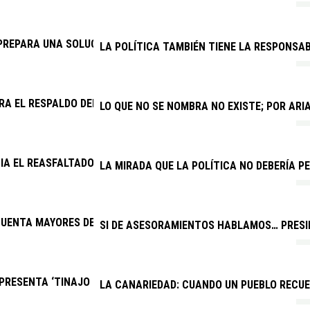
PREPARA UNA SOLUCIÓN PARA EL DRENAJE DE LA CARRETERA AR
LA POLÍTICA TAMBIÉN TIENE LA RESPONSAB
RA EL RESPALDO DEL CABILDO A UNA VENTANILLA ÚNICA PARA V
LO QUE NO SE NOMBRA NO EXISTE; POR AR
CIA EL REASFALTADO DE VARIAS CALLES DE LOS COCOTEROS
LA MIRADA QUE LA POLÍTICA NO DEBERÍA PE
UENTA MAYORES DE YAIZA FESTEJAN EL DÍA DEL ABUELO
SI DE ASESORAMIENTOS HABLAMOS… PRESID
RESENTA ‘TINAJO PARA TODOS’, EL PRIMER EQUIPO INCLUSIVO 
LA CANARIEDAD: CUANDO UN PUEBLO RECU