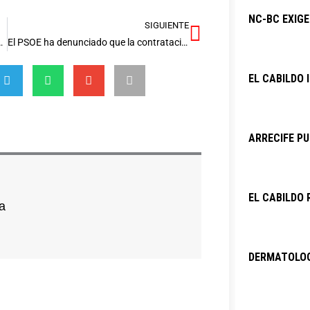
NC-BC EXIG
SIGUIENTE
Siguiente
venta de entradas de su 20ª edición
El PSOE ha denunciado que la contratación a dedo en los CACT se está convirtiendo en la norma
EL CABILDO 
ARRECIFE PU
EL CABILDO 
a
DERMATOLOG