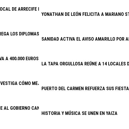
LOCAL DE ARRECIFE DETIENE A DOS VARONES POR PRESUNTO ROB
YONATHAN DE LEÓN FELICITA A MARIANO S
EGA LOS DIPLOMAS DE LA ESCUELA DE CUIDADOS
SANIDAD ACTIVA EL AVISO AMARILLO POR
VA A 400.000 EUROS LA INVERSIÓN EN PLANES DE EMPLEO
LA TAPA ORGULLOSA REÚNE A 14 LOCALES D
NVESTIGA CÓMO MEJORAR EL PRONÓSTICO DEL TRASPLANTE RE
PUERTO DEL CARMEN REFUERZA SUS FIESTA
E AL GOBIERNO CANARIO ENMENDAR EL ERROR DE 2025 Y ACTIVA
HISTORIA Y MÚSICA SE UNEN EN YAIZA