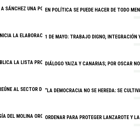
E A SÁNCHEZ UNA POSICIÓN FIRME SOBRE EL SÁHARA OCCIDENTA
EN POLÍTICA SE PUEDE HACER DE TODO MEN
INICIA LA ELABORACIÓN DEL PRESUPUESTO GENERAL DE 2027
1 DE MAYO: TRABAJO DIGNO, INTEGRACIÓN
BLICA LA LISTA PROVISIONAL DE ADMITIDOS PARA CUATRO PRO
DIÁLOGO YAIZA Y CANARIAS; POR OSCAR N
REÚNE AL SECTOR DEL TAXI PARA MEJORAR EL SERVICIO Y COMB
“LA DEMOCRACIA NO SE HEREDA: SE CULTIVA
ÍA DEL MOLINA OROSA AUMENTA UN 24,5 % SUS CONSULTAS MÉ
ORDENAR PARA PROTEGER LANZAROTE Y LA