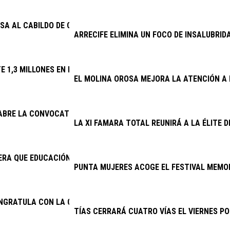
SA AL CABILDO DE CONOCER DESDE 2025 EL DERRIBO DE LA ESCA
ARRECIFE ELIMINA UN FOCO DE INSALUBRID
TE 1,3 MILLONES EN RENOVAR EL ALUMBRADO DE 32 VÍAS
EL MOLINA OROSA MEJORA LA ATENCIÓN A 
 ABRE LA CONVOCATORIA DE SUBVENCIONES PARA LA CONSERVAC
LA XI FAMARA TOTAL REUNIRÁ A LA ÉLITE 
RA QUE EDUCACIÓN CUMPLA E INICIE LA CONTRATACIÓN DEL NU
PUNTA MUJERES ACOGE EL FESTIVAL MEMOR
ONGRATULA CON LA CONTINUIDAD DEL PROYECTO DE EXCAVACION
TÍAS CERRARÁ CUATRO VÍAS EL VIERNES PO