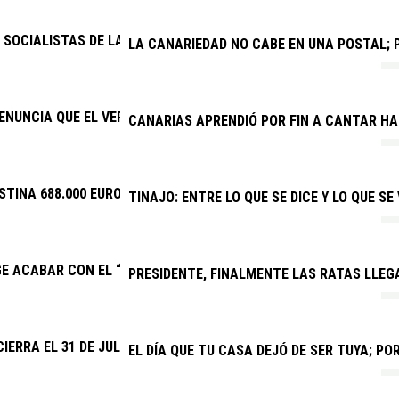
SOCIALISTAS DE LANZAROTE Y LA GRACIOSA: “LAS BECAS DEL GOB
LA CANARIEDAD NO CABE EN UNA POSTAL; P
ENUNCIA QUE EL VERANO JOVEN VUELVE A DISCRIMINAR A CANAR
CANARIAS APRENDIÓ POR FIN A CANTAR H
STINA 688.000 EUROS A EVENTOS DEPORTIVOS DE INTERÉS
TINAJO: ENTRE LO QUE SE DICE Y LO QUE SE
GE ACABAR CON EL “SECUESTRO” DE LA NUEVA PARADA PREFERE
PRESIDENTE, FINALMENTE LAS RATAS LLEG
CIERRA EL 31 DE JULIO EL PLAZO PARA QUE CLUBES Y ENTIDADE
EL DÍA QUE TU CASA DEJÓ DE SER TUYA; P