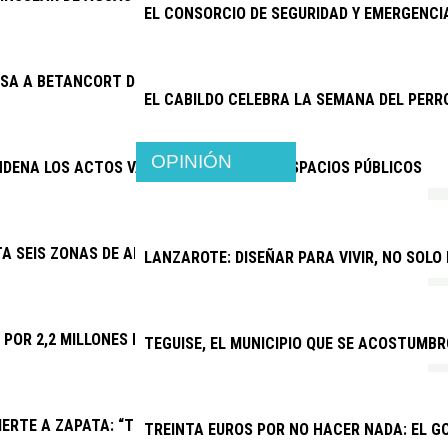
EL CONSORCIO DE SEGURIDAD Y EMERGENC
SA A BETANCORT DE PAGAR 15.500 EUROS A JOSÉ MARÍA CHOC
EL CABILDO CELEBRA LA SEMANA DEL PERR
OPINIÓN
NDENA LOS ACTOS VANDÁLICOS CONTRA ESPACIOS PÚBLICOS
TA SEIS ZONAS DE APARCAMIENTO Y REFUERZA TAXIS Y GUAGUAS
LANZAROTE: DISEÑAR PARA VIVIR, NO SOLO
A POR 2,2 MILLONES LAS MEJORAS DEL CAMPO DE FÚTBOL DE PL
TEGUISE, EL MUNICIPIO QUE SE ACOSTUMBR
ERTE A ZAPATA: “TRAS UN AÑO DE CONFLICTO INSTITUCIONAL,
TREINTA EUROS POR NO HACER NADA: EL G