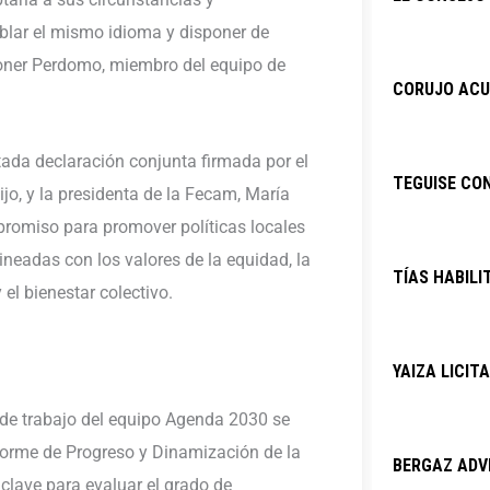
ablar el mismo idioma y disponer de
oner Perdomo, miembro del equipo de
CORUJO ACU
itada declaración conjunta firmada por el
TEGUISE CO
jo, y la presidenta de la Fecam, María
romiso para promover políticas locales
ineadas con los valores de la equidad, la
TÍAS HABILI
 el bienestar colectivo.
YAIZA LICIT
s de trabajo del equipo Agenda 2030 se
forme de Progreso y Dinamización de la
BERGAZ ADVI
lave para evaluar el grado de