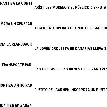
RANTIZA LA CONTINUIDAD DE LA LIMPIEZA VIARIA Y LA RECOGID
ARÍSTIDES MORENO Y EL PÚBLICO DISFRUTA
AMARA UN GENERADOR DEL CINE AMBULANTE
TEGUISE RECUPERA Y DIFUNDE EL LEGADO D
NCIA LA REANUDACIÓN DE LAS OBRAS DE LA ANTENA DE MASDAC
LA JOVEN ORQUESTA DE CANARIAS LLEVA S
 TRANSPORTE PARA EL CENTRO DE RESPIRO FAMILIAR DE SAN 
LAS FIESTAS DE LAS NIEVES CELEBRAN TRES
ORTIZA ANTICIPADAMENTE 11,46 MILLONES DE EUROS DE DEUDA
PUERTO DEL CARMEN INCORPORA UN PUNTO
INSULAR DE AGUAS ABORDA PROYECTOS POR MÁS DE 6,4 MILLON