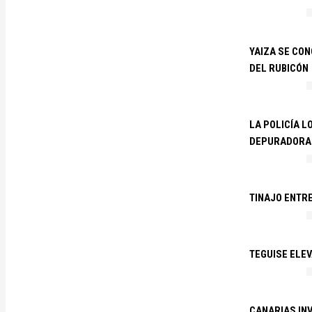
YAIZA SE CO
DEL RUBICÓN
LA POLICÍA L
DEPURADORA 
TINAJO ENTR
TEGUISE ELEV
CANARIAS IN