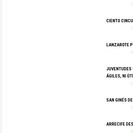
CIENTO CINCU
LANZAROTE PR
JUVENTUDES S
ÁGILES, NI ÚT
SAN GINÉS DE
ARRECIFE DES