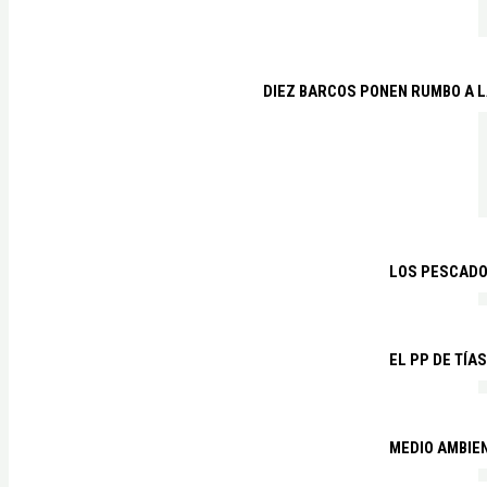
DIEZ BARCOS PONEN RUMBO A L
LOS PESCADO
EL PP DE TÍA
MEDIO AMBIE