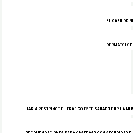
EL CABILDO R
DERMATOLOGÍ
HARÍA RESTRINGE EL TRÁFICO ESTE SÁBADO POR LA MU
RECOMENDACIONES PARA OBSERVAR CON SEGURIDAD EL 