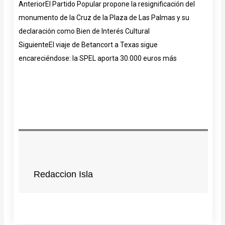
Ant
Siguiente
Anterior
El Partido Popular propone la resignificación del
monumento de la Cruz de la Plaza de Las Palmas y su
declaración como Bien de Interés Cultural
Siguiente
El viaje de Betancort a Texas sigue
encareciéndose: la SPEL aporta 30.000 euros más
Redaccion Isla