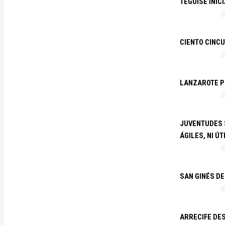
TEGUISE INIC
CIENTO CINCU
LANZAROTE PR
JUVENTUDES S
ÁGILES, NI ÚT
SAN GINÉS DE
ARRECIFE DES