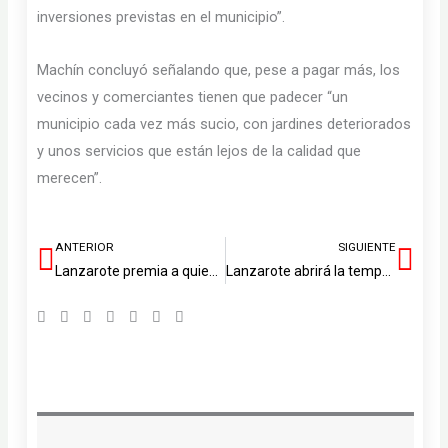
inversiones previstas en el municipio”.
Machín concluyó señalando que, pese a pagar más, los
vecinos y comerciantes tienen que padecer “un
municipio cada vez más sucio, con jardines deteriorados
y unos servicios que están lejos de la calidad que
merecen”.
ANTERIOR
SIGUIENTE
Ant
Sig
Lanzarote premia a quienes impulsan un turismo más ético y responsable
Lanzarote abrirá la temporada de caza el próximo 16 de agosto tras el acuerdo unánime del Consejo Insular