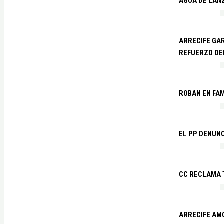
AGUA DE LAN
ARRECIFE GAR
REFUERZO DE
ROBAN EN FA
EL PP DENUN
CC RECLAMA 
ARRECIFE AM