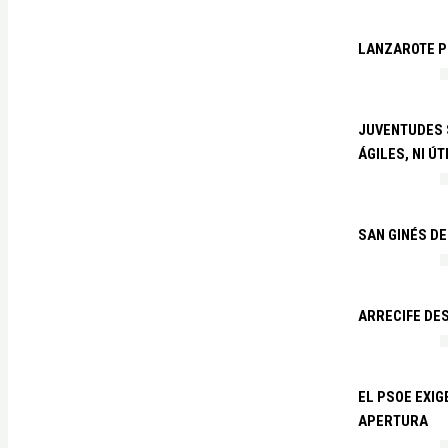
LANZAROTE PR
JUVENTUDES S
ÁGILES, NI ÚT
SAN GINÉS DE
ARRECIFE DES
EL PSOE EXI
APERTURA