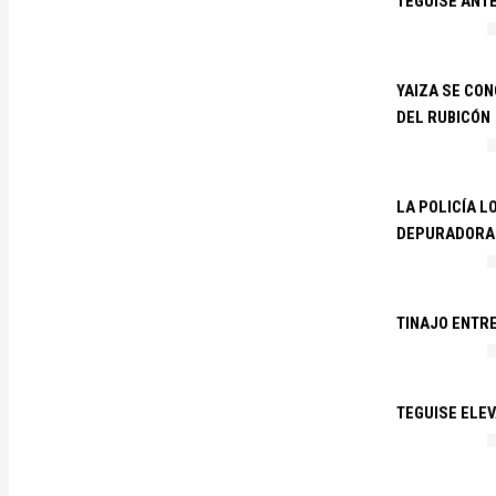
TEGUISE ANTE
YAIZA SE CO
DEL RUBICÓN
LA POLICÍA L
DEPURADORA 
TINAJO ENTR
TEGUISE ELEV