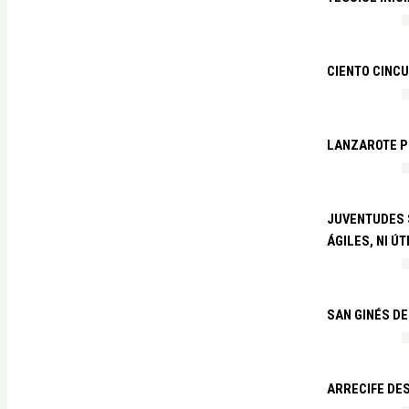
CIENTO CINCU
LANZAROTE PR
JUVENTUDES S
ÁGILES, NI ÚT
SAN GINÉS DE
ARRECIFE DES