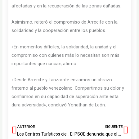
afectadas y en la recuperación de las zonas dañadas.
Asimismo, reiteró el compromiso de Arrecife con la
solidaridad y la cooperación entre los pueblos.
«En momentos difíciles, la solidaridad, la unidad y el
compromiso con quienes más lo necesitan son más
importantes que nunca», afirmó.
«Desde Arrecife y Lanzarote enviamos un abrazo
fraterno al pueblo venezolano. Compartimos su dolor y
confiamos en su capacidad de superación ante esta
dura adversidad», concluyó Yonathan de León.
ANTERIOR
SIGUIENTE
Ant
Sig
Los Centros Turísticos cierran 2025 con 15,2 millones de resultado operativo y 1,9 millones de beneficio
El PSOE denuncia que el Centro Insular de Inclusión ha costado cerca de 300.000 euros pese a su escasa actividad