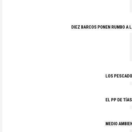
DIEZ BARCOS PONEN RUMBO A L
LOS PESCADO
EL PP DE TÍA
MEDIO AMBIE