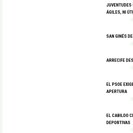
JUVENTUDES S
ÁGILES, NI ÚT
SAN GINÉS DE
ARRECIFE DES
EL PSOE EXI
APERTURA
EL CABILDO C
DEPORTIVAS