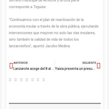
término municipal de Arrecife y la otra parte
corresponde a Teguise.
“Continuamos con el plan de reactivación de la
economía insular a través de la obra pública, ejecutando
intervenciones que mejoren no solo las vías insulares,
sino también la calidad de vida de todos los
lanzaroteños”, apuntó Jacobo Medina.
ANTERIOR
SIGUIENTE
Ant
Sig
Lanzarote acoge del 8 al 11 de junio el proyecto inclusivo ‘Erasmus Canario: Rompiendo Barreras’
Yaiza presenta un presupuesto de 33,7 millones con 22,9 millones de ahorro para nuevas infraestructuras