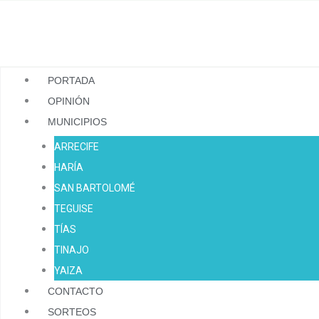
Ir
al
contenido
PORTADA
OPINIÓN
MUNICIPIOS
ARRECIFE
HARÍA
SAN BARTOLOMÉ
TEGUISE
TÍAS
TINAJO
YAIZA
CONTACTO
SORTEOS