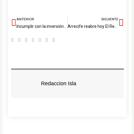
ANTERIOR
SIGUIENTE
Ant
Sig
Incumplir con la inversión educativa nos acerca al fracaso; Por Marcos Hernández
Arrecife reabre hoy El Reducto al baño tras los buenos informes de Sanidad
Redaccion Isla