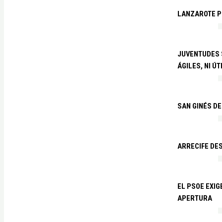
LANZAROTE PR
JUVENTUDES S
ÁGILES, NI ÚT
SAN GINÉS DE
ARRECIFE DES
EL PSOE EXI
APERTURA