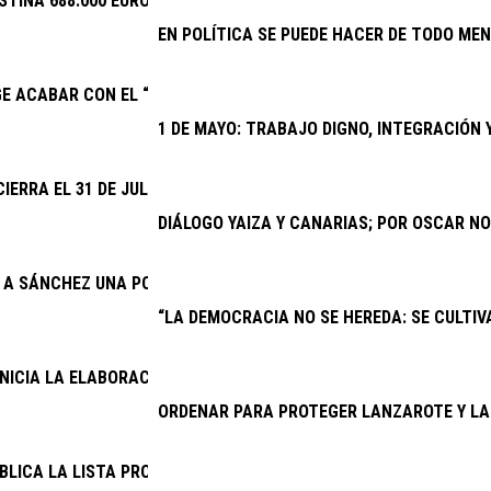
STINA 688.000 EUROS A EVENTOS DEPORTIVOS DE INTERÉS
EN POLÍTICA SE PUEDE HACER DE TODO MEN
GE ACABAR CON EL “SECUESTRO” DE LA NUEVA PARADA PREFERE
1 DE MAYO: TRABAJO DIGNO, INTEGRACIÓN
CIERRA EL 31 DE JULIO EL PLAZO PARA QUE CLUBES Y ENTIDADE
DIÁLOGO YAIZA Y CANARIAS; POR OSCAR N
E A SÁNCHEZ UNA POSICIÓN FIRME SOBRE EL SÁHARA OCCIDENTA
“LA DEMOCRACIA NO SE HEREDA: SE CULTIVA
INICIA LA ELABORACIÓN DEL PRESUPUESTO GENERAL DE 2027
ORDENAR PARA PROTEGER LANZAROTE Y LA
BLICA LA LISTA PROVISIONAL DE ADMITIDOS PARA CUATRO PRO