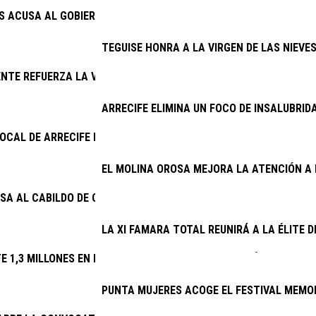
AS ACUSA AL GOBIERNO DE INCAPACIDAD CON EL PLAN DE MODER
TEGUISE HONRA A LA VIRGEN DE LAS NIEVE
NTE REFUERZA LA VIGILANCIA EN LOS COTOS DE CAZA DE LANZ
ARRECIFE ELIMINA UN FOCO DE INSALUBRID
 LOCAL DE ARRECIFE DETIENE A DOS VARONES EXTRANJEROS PO
EL MOLINA OROSA MEJORA LA ATENCIÓN A 
SA AL CABILDO DE CONOCER DESDE 2025 EL DERRIBO DE LA ESCA
LA XI FAMARA TOTAL REUNIRÁ A LA ÉLITE 
TE 1,3 MILLONES EN RENOVAR EL ALUMBRADO DE 32 VÍAS
PUNTA MUJERES ACOGE EL FESTIVAL MEMOR