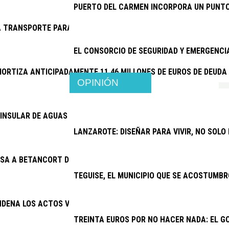
PUERTO DEL CARMEN INCORPORA UN PUNTO
 TRANSPORTE PARA EL CENTRO DE RESPIRO FAMILIAR DE SAN 
EL CONSORCIO DE SEGURIDAD Y EMERGENC
ORTIZA ANTICIPADAMENTE 11,46 MILLONES DE EUROS DE DEUDA
OPINIÓN
INSULAR DE AGUAS ABORDA PROYECTOS POR MÁS DE 6,4 MILLON
LANZAROTE: DISEÑAR PARA VIVIR, NO SOLO
SA A BETANCORT DE PAGAR 15.500 EUROS A JOSÉ MARÍA CHOC
TEGUISE, EL MUNICIPIO QUE SE ACOSTUMBR
NDENA LOS ACTOS VANDÁLICOS CONTRA ESPACIOS PÚBLICOS
TREINTA EUROS POR NO HACER NADA: EL G