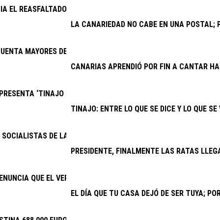
CIA EL REASFALTADO DE VARIAS CALLES DE LOS COCOTEROS
LA CANARIEDAD NO CABE EN UNA POSTAL; P
UENTA MAYORES DE YAIZA FESTEJAN EL DÍA DEL ABUELO
CANARIAS APRENDIÓ POR FIN A CANTAR H
RESENTA ‘TINAJO PARA TODOS’, EL PRIMER EQUIPO INCLUSIVO 
TINAJO: ENTRE LO QUE SE DICE Y LO QUE SE
SOCIALISTAS DE LANZAROTE Y LA GRACIOSA: “LAS BECAS DEL GOB
PRESIDENTE, FINALMENTE LAS RATAS LLEG
ENUNCIA QUE EL VERANO JOVEN VUELVE A DISCRIMINAR A CANAR
EL DÍA QUE TU CASA DEJÓ DE SER TUYA; P