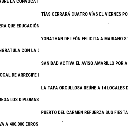
 ABRE LA CONVOCATORIA DE SUBVENCIONES PARA LA CONSERVAC
TÍAS CERRARÁ CUATRO VÍAS EL VIERNES PO
RA QUE EDUCACIÓN CUMPLA E INICIE LA CONTRATACIÓN DEL NU
YONATHAN DE LEÓN FELICITA A MARIANO S
ONGRATULA CON LA CONTINUIDAD DEL PROYECTO DE EXCAVACION
SANIDAD ACTIVA EL AVISO AMARILLO POR
LOCAL DE ARRECIFE DETIENE A DOS VARONES POR PRESUNTO ROB
LA TAPA ORGULLOSA REÚNE A 14 LOCALES D
EGA LOS DIPLOMAS DE LA ESCUELA DE CUIDADOS
PUERTO DEL CARMEN REFUERZA SUS FIESTA
VA A 400.000 EUROS LA INVERSIÓN EN PLANES DE EMPLEO