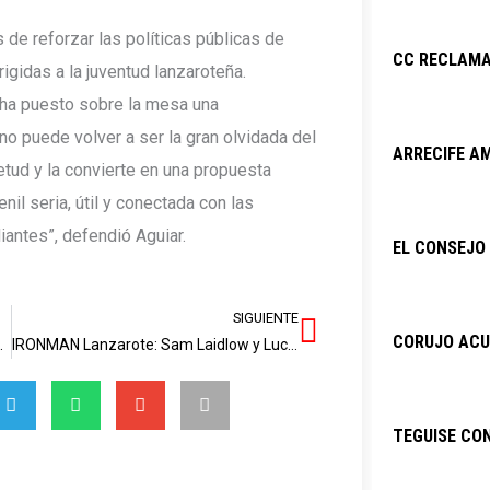
 de reforzar las políticas públicas de
CC RECLAMA
igidas a la juventud lanzaroteña.
 ha puesto sobre la mesa una
no puede volver a ser la gran olvidada del
ARRECIFE AM
tud y la convierte en una propuesta
nil seria, útil y conectada con las
antes”, defendió Aguiar.
EL CONSEJO 
SIGUIENTE
Siguiente
CORUJO ACU
nmediata de la Ley ELA
IRONMAN Lanzarote: Sam Laidlow y Lucy Charles conquistan una épica 34ª edición
TEGUISE CO