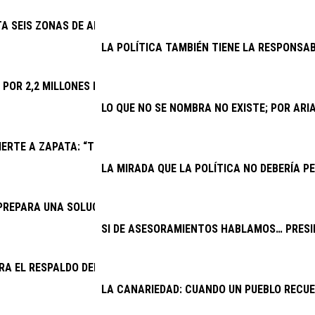
TA SEIS ZONAS DE APARCAMIENTO Y REFUERZA TAXIS Y GUAGUAS
LA POLÍTICA TAMBIÉN TIENE LA RESPONSAB
A POR 2,2 MILLONES LAS MEJORAS DEL CAMPO DE FÚTBOL DE PL
LO QUE NO SE NOMBRA NO EXISTE; POR AR
ERTE A ZAPATA: “TRAS UN AÑO DE CONFLICTO INSTITUCIONAL,
LA MIRADA QUE LA POLÍTICA NO DEBERÍA PE
PREPARA UNA SOLUCIÓN PARA EL DRENAJE DE LA CARRETERA AR
SI DE ASESORAMIENTOS HABLAMOS… PRESID
RA EL RESPALDO DEL CABILDO A UNA VENTANILLA ÚNICA PARA V
LA CANARIEDAD: CUANDO UN PUEBLO RECU