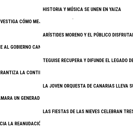
HISTORIA Y MÚSICA SE UNEN EN YAIZA
NVESTIGA CÓMO MEJORAR EL PRONÓSTICO DEL TRASPLANTE RE
ARÍSTIDES MORENO Y EL PÚBLICO DISFRUTA
E AL GOBIERNO CANARIO ENMENDAR EL ERROR DE 2025 Y ACTIVA
TEGUISE RECUPERA Y DIFUNDE EL LEGADO D
RANTIZA LA CONTINUIDAD DE LA LIMPIEZA VIARIA Y LA RECOGID
LA JOVEN ORQUESTA DE CANARIAS LLEVA S
AMARA UN GENERADOR DEL CINE AMBULANTE
LAS FIESTAS DE LAS NIEVES CELEBRAN TRES
NCIA LA REANUDACIÓN DE LAS OBRAS DE LA ANTENA DE MASDAC