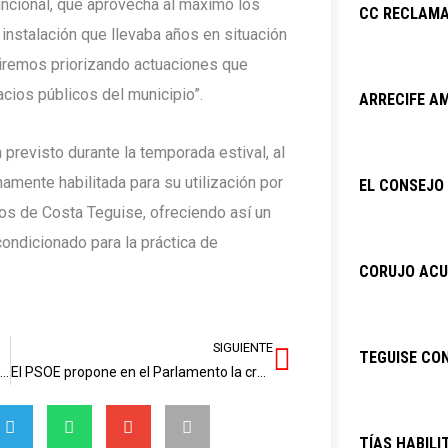
uncional, que aprovecha al máximo los
CC RECLAMA
instalación que llevaba años en situación
iremos priorizando actuaciones que
cios públicos del municipio”.
ARRECIFE AM
 previsto durante la temporada estival, al
amente habilitada para su utilización por
EL CONSEJO 
nos de Costa Teguise, ofreciendo así un
ndicionado para la práctica de
CORUJO ACU
SIGUIENTE
Siguiente
TEGUISE CO
lición Canaria reta a Sánchez (PSOE) a demostrar que “puede gobernar”
El PSOE propone en el Parlamento la creación de un “bono deporte” para las familias con hijos e hijas entre 6 y 16 años
TÍAS HABILI