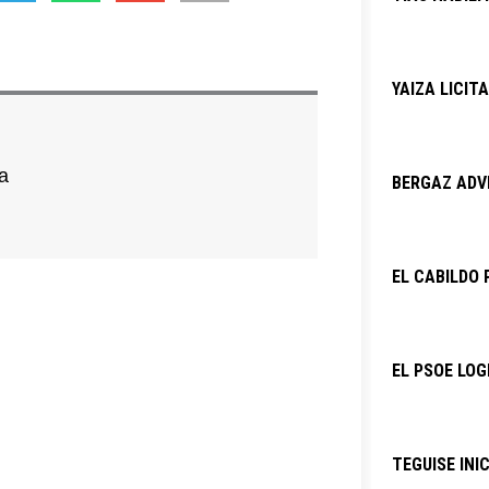
YAIZA LICIT
a
BERGAZ ADVI
EL CABILDO 
EL PSOE LOG
TEGUISE INI