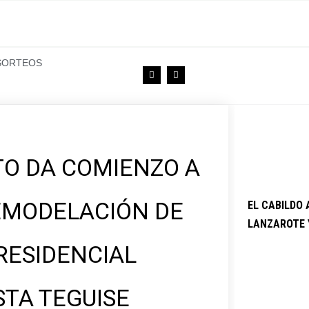
SORTEOS
F
T
a
w
c
i
e
t
b
t
o
e
o
r
k
O DA COMIENZO A
EMODELACIÓN DE
EL CABILDO
LANZAROTE 
RESIDENCIAL
STA TEGUISE