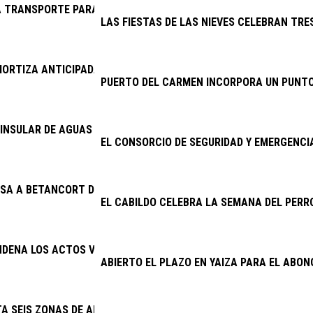
 TRANSPORTE PARA EL CENTRO DE RESPIRO FAMILIAR DE SAN 
LAS FIESTAS DE LAS NIEVES CELEBRAN TRES
ORTIZA ANTICIPADAMENTE 11,46 MILLONES DE EUROS DE DEUDA
PUERTO DEL CARMEN INCORPORA UN PUNTO
INSULAR DE AGUAS ABORDA PROYECTOS POR MÁS DE 6,4 MILLON
EL CONSORCIO DE SEGURIDAD Y EMERGENC
SA A BETANCORT DE PAGAR 15.500 EUROS A JOSÉ MARÍA CHOC
EL CABILDO CELEBRA LA SEMANA DEL PERR
NDENA LOS ACTOS VANDÁLICOS CONTRA ESPACIOS PÚBLICOS
ABIERTO EL PLAZO EN YAIZA PARA EL ABON
TA SEIS ZONAS DE APARCAMIENTO Y REFUERZA TAXIS Y GUAGUAS