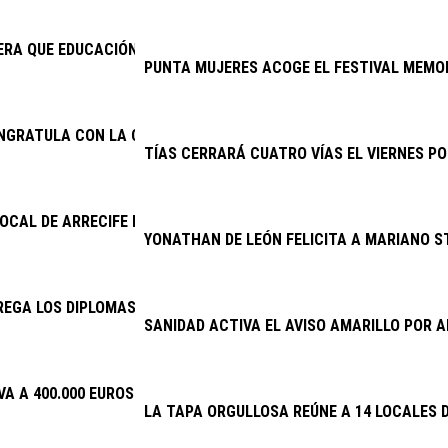
RA QUE EDUCACIÓN CUMPLA E INICIE LA CONTRATACIÓN DEL NU
PUNTA MUJERES ACOGE EL FESTIVAL MEMOR
ONGRATULA CON LA CONTINUIDAD DEL PROYECTO DE EXCAVACION
TÍAS CERRARÁ CUATRO VÍAS EL VIERNES PO
LOCAL DE ARRECIFE DETIENE A DOS VARONES POR PRESUNTO ROB
YONATHAN DE LEÓN FELICITA A MARIANO S
EGA LOS DIPLOMAS DE LA ESCUELA DE CUIDADOS
SANIDAD ACTIVA EL AVISO AMARILLO POR
VA A 400.000 EUROS LA INVERSIÓN EN PLANES DE EMPLEO
LA TAPA ORGULLOSA REÚNE A 14 LOCALES D