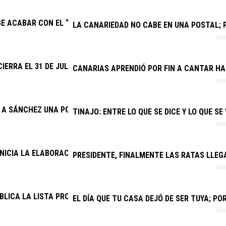
GE ACABAR CON EL “SECUESTRO” DE LA NUEVA PARADA PREFERE
LA CANARIEDAD NO CABE EN UNA POSTAL; P
CIERRA EL 31 DE JULIO EL PLAZO PARA QUE CLUBES Y ENTIDADE
CANARIAS APRENDIÓ POR FIN A CANTAR H
E A SÁNCHEZ UNA POSICIÓN FIRME SOBRE EL SÁHARA OCCIDENTA
TINAJO: ENTRE LO QUE SE DICE Y LO QUE SE
INICIA LA ELABORACIÓN DEL PRESUPUESTO GENERAL DE 2027
PRESIDENTE, FINALMENTE LAS RATAS LLEG
BLICA LA LISTA PROVISIONAL DE ADMITIDOS PARA CUATRO PRO
EL DÍA QUE TU CASA DEJÓ DE SER TUYA; P