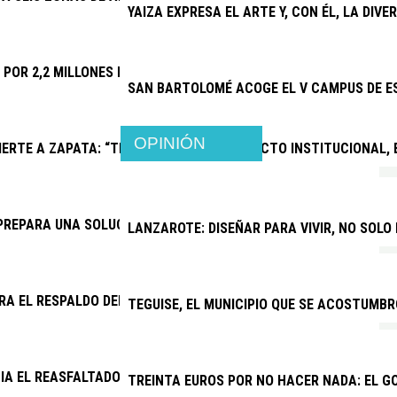
YAIZA EXPRESA EL ARTE Y, CON ÉL, LA DIV
A POR 2,2 MILLONES LAS MEJORAS DEL CAMPO DE FÚTBOL DE PL
SAN BARTOLOMÉ ACOGE EL V CAMPUS DE E
OPINIÓN
ERTE A ZAPATA: “TRAS UN AÑO DE CONFLICTO INSTITUCIONAL,
PREPARA UNA SOLUCIÓN PARA EL DRENAJE DE LA CARRETERA AR
LANZAROTE: DISEÑAR PARA VIVIR, NO SOLO
RA EL RESPALDO DEL CABILDO A UNA VENTANILLA ÚNICA PARA V
TEGUISE, EL MUNICIPIO QUE SE ACOSTUMBR
CIA EL REASFALTADO DE VARIAS CALLES DE LOS COCOTEROS
TREINTA EUROS POR NO HACER NADA: EL G