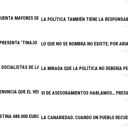
UENTA MAYORES DE YAIZA FESTEJAN EL DÍA DEL ABUELO
LA POLÍTICA TAMBIÉN TIENE LA RESPONSAB
RESENTA ‘TINAJO PARA TODOS’, EL PRIMER EQUIPO INCLUSIVO 
LO QUE NO SE NOMBRA NO EXISTE; POR AR
SOCIALISTAS DE LANZAROTE Y LA GRACIOSA: “LAS BECAS DEL GOB
LA MIRADA QUE LA POLÍTICA NO DEBERÍA PE
ENUNCIA QUE EL VERANO JOVEN VUELVE A DISCRIMINAR A CANAR
SI DE ASESORAMIENTOS HABLAMOS… PRESID
STINA 688.000 EUROS A EVENTOS DEPORTIVOS DE INTERÉS
LA CANARIEDAD: CUANDO UN PUEBLO RECU