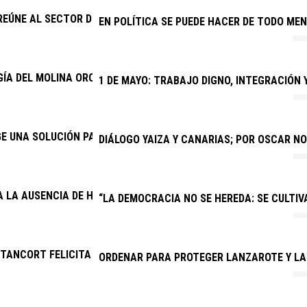
REÚNE AL SECTOR DEL TAXI PARA MEJORAR EL SERVICIO Y COMB
EN POLÍTICA SE PUEDE HACER DE TODO MEN
ÍA DEL MOLINA OROSA AUMENTA UN 24,5 % SUS CONSULTAS MÉ
1 DE MAYO: TRABAJO DIGNO, INTEGRACIÓN
GE UNA SOLUCIÓN PARA LAS VIVIENDAS AFECTADAS POR EL DRE
DIÁLOGO YAIZA Y CANARIAS; POR OSCAR N
 LA AUSENCIA DE HARÍA EN UNA REUNIÓN CLAVE SOBRE DEPORT
“LA DEMOCRACIA NO SE HEREDA: SE CULTIVA
ANCORT FELICITA A LAVA LIVE FESTIVAL POR UNA PRIMERA NO
ORDENAR PARA PROTEGER LANZAROTE Y LA