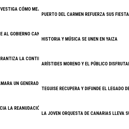
NVESTIGA CÓMO MEJORAR EL PRONÓSTICO DEL TRASPLANTE RE
PUERTO DEL CARMEN REFUERZA SUS FIESTA
E AL GOBIERNO CANARIO ENMENDAR EL ERROR DE 2025 Y ACTIVA
HISTORIA Y MÚSICA SE UNEN EN YAIZA
RANTIZA LA CONTINUIDAD DE LA LIMPIEZA VIARIA Y LA RECOGID
ARÍSTIDES MORENO Y EL PÚBLICO DISFRUTA
AMARA UN GENERADOR DEL CINE AMBULANTE
TEGUISE RECUPERA Y DIFUNDE EL LEGADO D
NCIA LA REANUDACIÓN DE LAS OBRAS DE LA ANTENA DE MASDAC
LA JOVEN ORQUESTA DE CANARIAS LLEVA S