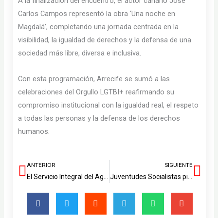
A la finalización del encuentro, el actor canario José
Carlos Campos representó la obra ‘Una noche en
Magdalá’, completando una jornada centrada en la
visibilidad, la igualdad de derechos y la defensa de una
sociedad más libre, diversa e inclusiva.
Con esta programación, Arrecife se sumó a las
celebraciones del Orgullo LGTBI+ reafirmando su
compromiso institucional con la igualdad real, el respeto
a todas las personas y la defensa de los derechos
humanos.
ANTERIOR
SIGUIENTE
Ant
Sig
El Servicio Integral del Agua de Lanzarote y La Graciosa inicia la implantación de sus nuevos canales digitales
Juventudes Socialistas pide al Cabildo que actúe ante la crisis de vivienda que sufre la juventud