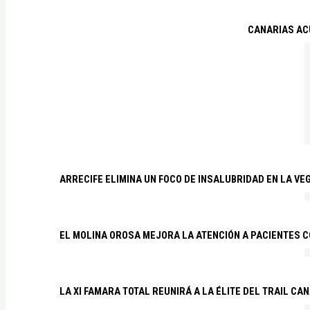
CANARIAS ACU
ARRECIFE ELIMINA UN FOCO DE INSALUBRIDAD EN LA VE
EL MOLINA OROSA MEJORA LA ATENCIÓN A PACIENTES C
LA XI FAMARA TOTAL REUNIRÁ A LA ÉLITE DEL TRAIL CA