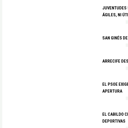
JUVENTUDES S
ÁGILES, NI ÚT
SAN GINÉS DE
ARRECIFE DES
EL PSOE EXI
APERTURA
EL CABILDO C
DEPORTIVAS