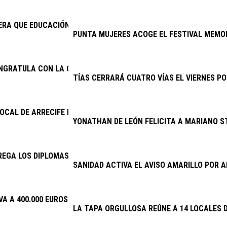
RA QUE EDUCACIÓN CUMPLA E INICIE LA CONTRATACIÓN DEL NU
PUNTA MUJERES ACOGE EL FESTIVAL MEMOR
ONGRATULA CON LA CONTINUIDAD DEL PROYECTO DE EXCAVACION
TÍAS CERRARÁ CUATRO VÍAS EL VIERNES PO
LOCAL DE ARRECIFE DETIENE A DOS VARONES POR PRESUNTO ROB
YONATHAN DE LEÓN FELICITA A MARIANO S
EGA LOS DIPLOMAS DE LA ESCUELA DE CUIDADOS
SANIDAD ACTIVA EL AVISO AMARILLO POR
VA A 400.000 EUROS LA INVERSIÓN EN PLANES DE EMPLEO
LA TAPA ORGULLOSA REÚNE A 14 LOCALES D