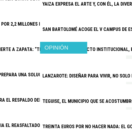
YAIZA EXPRESA EL ARTE Y, CON ÉL, LA DIV
A POR 2,2 MILLONES LAS MEJORAS DEL CAMPO DE FÚTBOL DE PL
SAN BARTOLOMÉ ACOGE EL V CAMPUS DE E
OPINIÓN
ERTE A ZAPATA: “TRAS UN AÑO DE CONFLICTO INSTITUCIONAL,
PREPARA UNA SOLUCIÓN PARA EL DRENAJE DE LA CARRETERA AR
LANZAROTE: DISEÑAR PARA VIVIR, NO SOLO
RA EL RESPALDO DEL CABILDO A UNA VENTANILLA ÚNICA PARA V
TEGUISE, EL MUNICIPIO QUE SE ACOSTUMBR
CIA EL REASFALTADO DE VARIAS CALLES DE LOS COCOTEROS
TREINTA EUROS POR NO HACER NADA: EL G