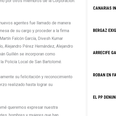
o por otros miembros de la Corporación.
CANARIAS I
s nuevos agentes fue llamado de manera
BERGAZ EXIG
omesa de su cargo y proceder a la firma
Martín Falcón García, Divesh Kumar
, Alejandro Pérez Hernández, Alejandro
ARRECIFE GA
án Guillén se incorporan como
e la Policía Local de San Bartolomé.
ROBAN EN F
icamente su felicitación y reconocimiento
rzo realizado hasta lograr su
EL PP DENU
lomé queremos expresar nuestra
ntes, hombres y mujeres que han