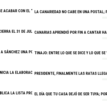
GE ACABAR CON EL “SECUESTRO” DE LA NUEVA PARADA PREFERE
LA CANARIEDAD NO CABE EN UNA POSTAL; P
CIERRA EL 31 DE JULIO EL PLAZO PARA QUE CLUBES Y ENTIDADE
CANARIAS APRENDIÓ POR FIN A CANTAR H
E A SÁNCHEZ UNA POSICIÓN FIRME SOBRE EL SÁHARA OCCIDENTA
TINAJO: ENTRE LO QUE SE DICE Y LO QUE SE
INICIA LA ELABORACIÓN DEL PRESUPUESTO GENERAL DE 2027
PRESIDENTE, FINALMENTE LAS RATAS LLEG
BLICA LA LISTA PROVISIONAL DE ADMITIDOS PARA CUATRO PRO
EL DÍA QUE TU CASA DEJÓ DE SER TUYA; P