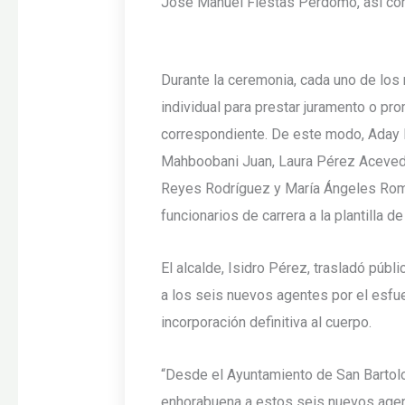
José Manuel Fiestas Perdomo, así com
Durante la ceremonia, cada uno de lo
individual para prestar juramento o pr
correspondiente. De este modo, Aday 
Mahboobani Juan, Laura Pérez Acevedo
Reyes Rodríguez y María Ángeles Rom
funcionarios de carrera a la plantilla d
El alcalde, Isidro Pérez, trasladó públ
a los seis nuevos agentes por el esfue
incorporación definitiva al cuerpo.
“Desde el Ayuntamiento de San Barto
enhorabuena a estos seis nuevos age