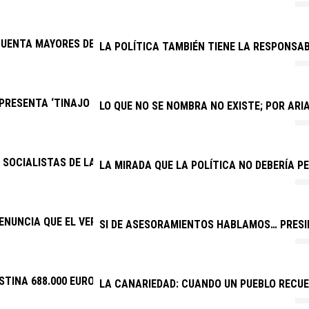
UENTA MAYORES DE YAIZA FESTEJAN EL DÍA DEL ABUELO
LA POLÍTICA TAMBIÉN TIENE LA RESPONSAB
RESENTA ‘TINAJO PARA TODOS’, EL PRIMER EQUIPO INCLUSIVO 
LO QUE NO SE NOMBRA NO EXISTE; POR AR
SOCIALISTAS DE LANZAROTE Y LA GRACIOSA: “LAS BECAS DEL GOB
LA MIRADA QUE LA POLÍTICA NO DEBERÍA PE
ENUNCIA QUE EL VERANO JOVEN VUELVE A DISCRIMINAR A CANAR
SI DE ASESORAMIENTOS HABLAMOS… PRESID
STINA 688.000 EUROS A EVENTOS DEPORTIVOS DE INTERÉS
LA CANARIEDAD: CUANDO UN PUEBLO RECU