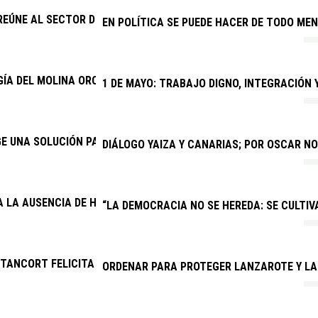
REÚNE AL SECTOR DEL TAXI PARA MEJORAR EL SERVICIO Y COMB
EN POLÍTICA SE PUEDE HACER DE TODO MEN
ÍA DEL MOLINA OROSA AUMENTA UN 24,5 % SUS CONSULTAS MÉ
1 DE MAYO: TRABAJO DIGNO, INTEGRACIÓN
GE UNA SOLUCIÓN PARA LAS VIVIENDAS AFECTADAS POR EL DRE
DIÁLOGO YAIZA Y CANARIAS; POR OSCAR N
 LA AUSENCIA DE HARÍA EN UNA REUNIÓN CLAVE SOBRE DEPORT
“LA DEMOCRACIA NO SE HEREDA: SE CULTIVA
ANCORT FELICITA A LAVA LIVE FESTIVAL POR UNA PRIMERA NO
ORDENAR PARA PROTEGER LANZAROTE Y LA