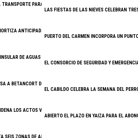
 TRANSPORTE PARA EL CENTRO DE RESPIRO FAMILIAR DE SAN 
LAS FIESTAS DE LAS NIEVES CELEBRAN TRES
ORTIZA ANTICIPADAMENTE 11,46 MILLONES DE EUROS DE DEUDA
PUERTO DEL CARMEN INCORPORA UN PUNTO
INSULAR DE AGUAS ABORDA PROYECTOS POR MÁS DE 6,4 MILLON
EL CONSORCIO DE SEGURIDAD Y EMERGENC
SA A BETANCORT DE PAGAR 15.500 EUROS A JOSÉ MARÍA CHOC
EL CABILDO CELEBRA LA SEMANA DEL PERR
NDENA LOS ACTOS VANDÁLICOS CONTRA ESPACIOS PÚBLICOS
ABIERTO EL PLAZO EN YAIZA PARA EL ABON
TA SEIS ZONAS DE APARCAMIENTO Y REFUERZA TAXIS Y GUAGUAS