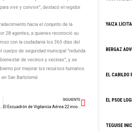
ra vivir y convivir”, destacó el regidor.
YAIZA LICIT
radecimiento hacia el conjunto de la
a por 28 agentes, a quienes reconoció su
omiso con la ciudadanía los 365 días del
BERGAZ ADVI
el cuerpo de seguridad municipal “redunda
 bienestar de vecinos y vecinas”, y se
obierno por mejorar los recursos humanos
EL CABILDO 
d en San Bartolomé.
SIGUIENTE
EL PSOE LOG
Siguiente
Óscar Noda pregunta al Gobierno por los servicios portuarios que demanda Playa Blanca para el atraque de cruceros
El Escuadrón de Vigilancia Aérea 22 incorpora el radar ‘Lanza’ de última generación en Lanzarote
TEGUISE INI