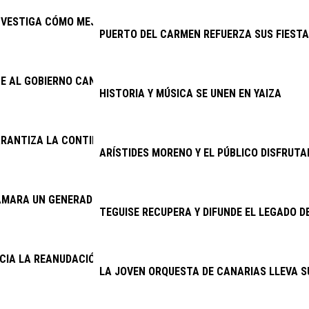
NVESTIGA CÓMO MEJORAR EL PRONÓSTICO DEL TRASPLANTE RE
PUERTO DEL CARMEN REFUERZA SUS FIESTA
E AL GOBIERNO CANARIO ENMENDAR EL ERROR DE 2025 Y ACTIVA
HISTORIA Y MÚSICA SE UNEN EN YAIZA
RANTIZA LA CONTINUIDAD DE LA LIMPIEZA VIARIA Y LA RECOGID
ARÍSTIDES MORENO Y EL PÚBLICO DISFRUTA
AMARA UN GENERADOR DEL CINE AMBULANTE
TEGUISE RECUPERA Y DIFUNDE EL LEGADO D
NCIA LA REANUDACIÓN DE LAS OBRAS DE LA ANTENA DE MASDAC
LA JOVEN ORQUESTA DE CANARIAS LLEVA S