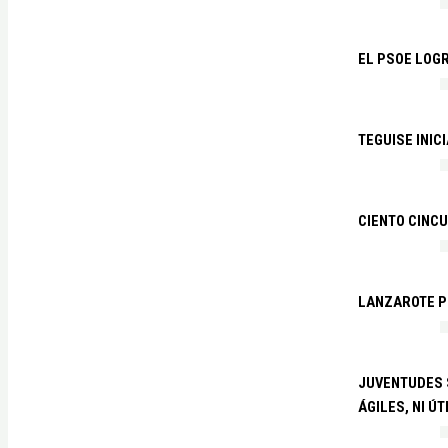
EL PSOE LOGR
TEGUISE INIC
CIENTO CINCU
LANZAROTE PR
JUVENTUDES S
ÁGILES, NI ÚT