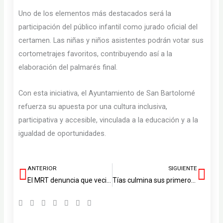
Uno de los elementos más destacados será la
participación del público infantil como jurado oficial del
certamen. Las niñas y niños asistentes podrán votar sus
cortometrajes favoritos, contribuyendo así a la
elaboración del palmarés final.
Con esta iniciativa, el Ayuntamiento de San Bartolomé
refuerza su apuesta por una cultura inclusiva,
participativa y accesible, vinculada a la educación y a la
igualdad de oportunidades.
ANTERIOR
SIGUIENTE
Ant
Sig
El MRT denuncia que vecinos de la calle El Rofero llevan cinco meses sin internet
Tías culmina sus primeros presupuestos participativos con cinco proyectos ganadores