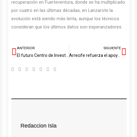
recuperación en Fuerteventura, donde se ha multiplicado
por cuatro en las últimas décadas, en Lanzarote la
evolución está siendo más lenta, aunque los técnicos
consideran que los últimos datos son esperanzadores.
ANTERIOR
SIGUIENTE
Ant
Sig
El futuro Centro de Investigaciones Marinas en FRIGORSA da un paso clave en Puerto Naos
Arrecife refuerza el apoyo a familias cuidadoras de personas con Alzheimer
Redaccion Isla