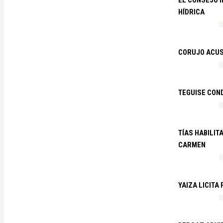
EL CONSEJO 
HÍDRICA
CORUJO ACUS
TEGUISE CON
TÍAS HABILIT
CARMEN
YAIZA LICITA