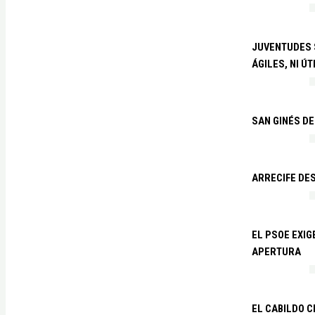
JUVENTUDES S
ÁGILES, NI ÚT
SAN GINÉS DE
ARRECIFE DES
EL PSOE EXI
APERTURA
EL CABILDO C