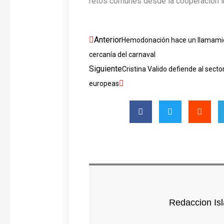
retos comunes desde la cooperación inst
Ant
Siguiente
Anterior
Hemodonación hace un llamamien
cercanía del carnaval
Siguiente
Cristina Valido defiende al secto
europeas
Redaccion Isl