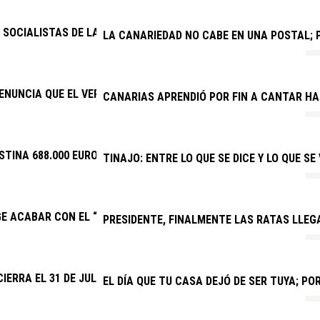
SOCIALISTAS DE LANZAROTE Y LA GRACIOSA: “LAS BECAS DEL GOB
LA CANARIEDAD NO CABE EN UNA POSTAL; P
ENUNCIA QUE EL VERANO JOVEN VUELVE A DISCRIMINAR A CANAR
CANARIAS APRENDIÓ POR FIN A CANTAR H
STINA 688.000 EUROS A EVENTOS DEPORTIVOS DE INTERÉS
TINAJO: ENTRE LO QUE SE DICE Y LO QUE SE
GE ACABAR CON EL “SECUESTRO” DE LA NUEVA PARADA PREFERE
PRESIDENTE, FINALMENTE LAS RATAS LLEG
CIERRA EL 31 DE JULIO EL PLAZO PARA QUE CLUBES Y ENTIDADE
EL DÍA QUE TU CASA DEJÓ DE SER TUYA; P