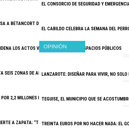
EL CONSORCIO DE SEGURIDAD Y EMERGENC
SA A BETANCORT DE PAGAR 15.500 EUROS A JOSÉ MARÍA CHOC
EL CABILDO CELEBRA LA SEMANA DEL PERR
OPINIÓN
NDENA LOS ACTOS VANDÁLICOS CONTRA ESPACIOS PÚBLICOS
TA SEIS ZONAS DE APARCAMIENTO Y REFUERZA TAXIS Y GUAGUAS
LANZAROTE: DISEÑAR PARA VIVIR, NO SOLO
A POR 2,2 MILLONES LAS MEJORAS DEL CAMPO DE FÚTBOL DE PL
TEGUISE, EL MUNICIPIO QUE SE ACOSTUMBR
ERTE A ZAPATA: “TRAS UN AÑO DE CONFLICTO INSTITUCIONAL,
TREINTA EUROS POR NO HACER NADA: EL G