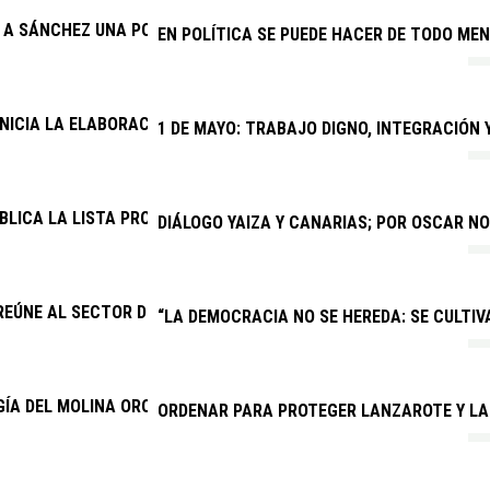
E A SÁNCHEZ UNA POSICIÓN FIRME SOBRE EL SÁHARA OCCIDENTA
EN POLÍTICA SE PUEDE HACER DE TODO MEN
INICIA LA ELABORACIÓN DEL PRESUPUESTO GENERAL DE 2027
1 DE MAYO: TRABAJO DIGNO, INTEGRACIÓN
BLICA LA LISTA PROVISIONAL DE ADMITIDOS PARA CUATRO PRO
DIÁLOGO YAIZA Y CANARIAS; POR OSCAR N
REÚNE AL SECTOR DEL TAXI PARA MEJORAR EL SERVICIO Y COMB
“LA DEMOCRACIA NO SE HEREDA: SE CULTIVA
ÍA DEL MOLINA OROSA AUMENTA UN 24,5 % SUS CONSULTAS MÉ
ORDENAR PARA PROTEGER LANZAROTE Y LA