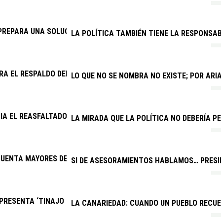
PREPARA UNA SOLUCIÓN PARA EL DRENAJE DE LA CARRETERA AR
LA POLÍTICA TAMBIÉN TIENE LA RESPONSAB
RA EL RESPALDO DEL CABILDO A UNA VENTANILLA ÚNICA PARA V
LO QUE NO SE NOMBRA NO EXISTE; POR AR
CIA EL REASFALTADO DE VARIAS CALLES DE LOS COCOTEROS
LA MIRADA QUE LA POLÍTICA NO DEBERÍA PE
UENTA MAYORES DE YAIZA FESTEJAN EL DÍA DEL ABUELO
SI DE ASESORAMIENTOS HABLAMOS… PRESID
RESENTA ‘TINAJO PARA TODOS’, EL PRIMER EQUIPO INCLUSIVO 
LA CANARIEDAD: CUANDO UN PUEBLO RECU