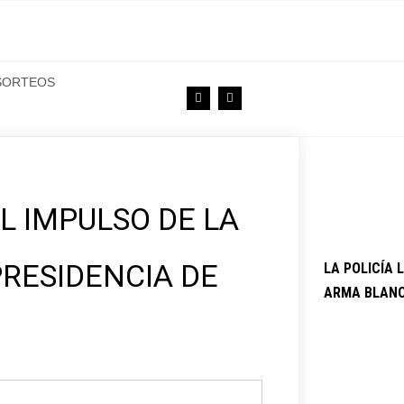
SORTEOS
F
T
a
w
c
i
e
t
b
t
o
e
o
r
k
L IMPULSO DE LA
PRESIDENCIA DE
LA POLICÍA
ARMA BLAN