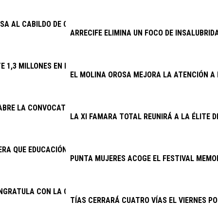
SA AL CABILDO DE CONOCER DESDE 2025 EL DERRIBO DE LA ESCA
ARRECIFE ELIMINA UN FOCO DE INSALUBRID
TE 1,3 MILLONES EN RENOVAR EL ALUMBRADO DE 32 VÍAS
EL MOLINA OROSA MEJORA LA ATENCIÓN A 
 ABRE LA CONVOCATORIA DE SUBVENCIONES PARA LA CONSERVAC
LA XI FAMARA TOTAL REUNIRÁ A LA ÉLITE 
RA QUE EDUCACIÓN CUMPLA E INICIE LA CONTRATACIÓN DEL NU
PUNTA MUJERES ACOGE EL FESTIVAL MEMOR
ONGRATULA CON LA CONTINUIDAD DEL PROYECTO DE EXCAVACION
TÍAS CERRARÁ CUATRO VÍAS EL VIERNES PO