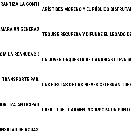
RANTIZA LA CONTINUIDAD DE LA LIMPIEZA VIARIA Y LA RECOGID
ARÍSTIDES MORENO Y EL PÚBLICO DISFRUTA
AMARA UN GENERADOR DEL CINE AMBULANTE
TEGUISE RECUPERA Y DIFUNDE EL LEGADO D
NCIA LA REANUDACIÓN DE LAS OBRAS DE LA ANTENA DE MASDAC
LA JOVEN ORQUESTA DE CANARIAS LLEVA S
 TRANSPORTE PARA EL CENTRO DE RESPIRO FAMILIAR DE SAN 
LAS FIESTAS DE LAS NIEVES CELEBRAN TRES
ORTIZA ANTICIPADAMENTE 11,46 MILLONES DE EUROS DE DEUDA
PUERTO DEL CARMEN INCORPORA UN PUNTO
INSULAR DE AGUAS ABORDA PROYECTOS POR MÁS DE 6,4 MILLON