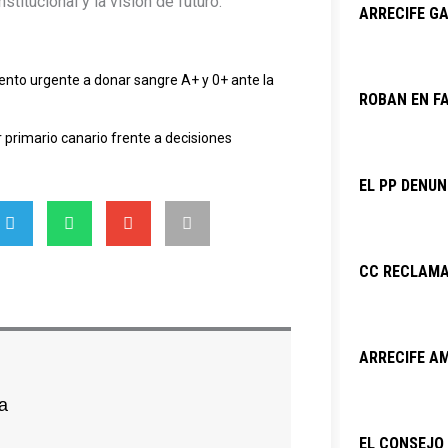
itucional y la visión de futuro.
ARRECIFE GA
to urgente a donar sangre A+ y 0+ ante la
ROBAN EN F
r primario canario frente a decisiones
EL PP DENU
CC RECLAMA
ARRECIFE AM
a
EL CONSEJO 