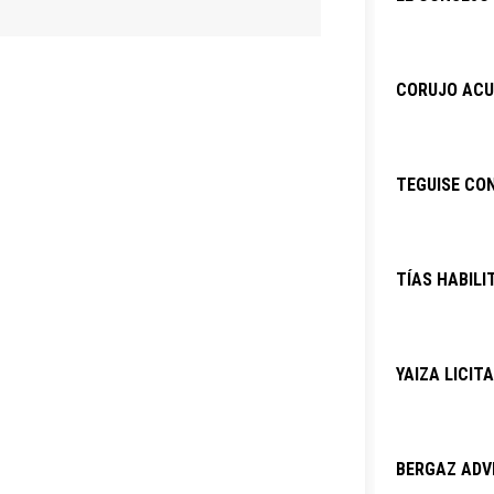
CORUJO ACU
TEGUISE CO
TÍAS HABILI
YAIZA LICIT
BERGAZ ADVI