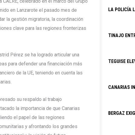
la CALRE, celebrado en el marco del Grupo
LA POLICÍA 
eunido en Lanzarote el pasado mes de
r la gestión migratoria, la coordinación
ones clave para las regiones fronterizas
TINAJO ENTR
trid Pérez se ha logrado articular una
TEGUISE ELE
eas para defender una financiación más
nanciero de la UE, teniendo en cuenta las
arias.
CANARIAS I
resado su respaldo al trabajo
stacado la importancia de que Canarias
BERGAZ EXIG
diendo el papel de las regiones
comunitarias y afrontando los grandes