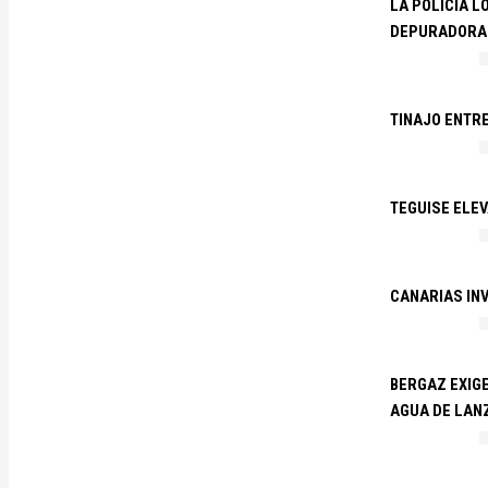
LA POLICÍA L
DEPURADORA 
TINAJO ENTR
TEGUISE ELEV
CANARIAS IN
BERGAZ EXIGE
AGUA DE LAN