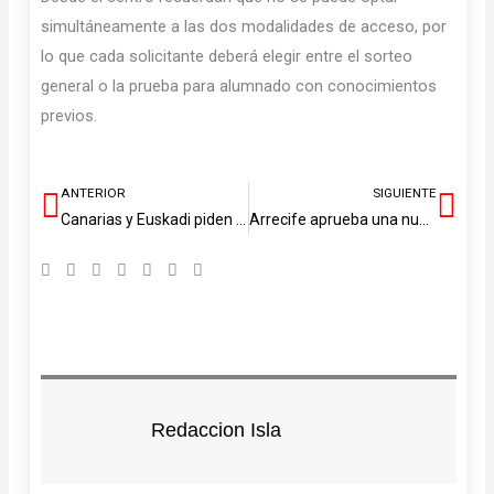
simultáneamente a las dos modalidades de acceso, por
lo que cada solicitante deberá elegir entre el sorteo
general o la prueba para alumnado con conocimientos
previos.
ANTERIOR
SIGUIENTE
Ant
Sig
Canarias y Euskadi piden a Sánchez convocar la Conferencia de Presidentes ante el impacto de la guerra de Irán
Arrecife aprueba una nueva Ordenanza de Limpieza con sanciones educativas
Redaccion Isla