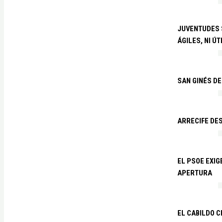
JUVENTUDES S
ÁGILES, NI ÚT
SAN GINÉS DE
ARRECIFE DES
EL PSOE EXI
APERTURA
EL CABILDO C