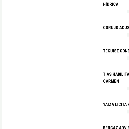
HÍDRICA
CORUJO ACUS
TEGUISE CON
TÍAS HABILIT
CARMEN
YAIZA LICITA
BERGAZ ADVIE