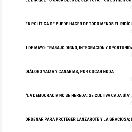
EL DÍA QUE TU CASA DEJÓ DE SER TUYA; POR ESTHER G
EN POLÍTICA SE PUEDE HACER DE TODO MENOS EL RIDÍ
1 DE MAYO: TRABAJO DIGNO, INTEGRACIÓN Y OPORTUNI
DIÁLOGO YAIZA Y CANARIAS; POR OSCAR NODA
“LA DEMOCRACIA NO SE HEREDA: SE CULTIVA CADA DÍA”;
ORDENAR PARA PROTEGER LANZAROTE Y LA GRACIOSA;