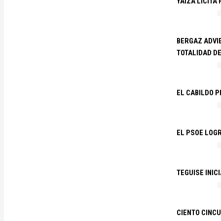
YAIZA LICITA
BERGAZ ADVIE
TOTALIDAD D
EL CABILDO 
EL PSOE LOGR
TEGUISE INIC
CIENTO CINCU