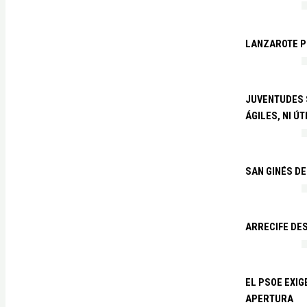
LANZAROTE PR
JUVENTUDES S
ÁGILES, NI ÚT
SAN GINÉS DE
ARRECIFE DES
EL PSOE EXI
APERTURA