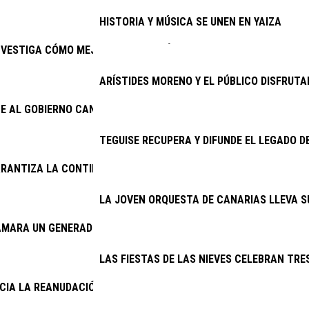
HISTORIA Y MÚSICA SE UNEN EN YAIZA
NVESTIGA CÓMO MEJORAR EL PRONÓSTICO DEL TRASPLANTE RE
ARÍSTIDES MORENO Y EL PÚBLICO DISFRUTA
E AL GOBIERNO CANARIO ENMENDAR EL ERROR DE 2025 Y ACTIVA
TEGUISE RECUPERA Y DIFUNDE EL LEGADO D
RANTIZA LA CONTINUIDAD DE LA LIMPIEZA VIARIA Y LA RECOGID
LA JOVEN ORQUESTA DE CANARIAS LLEVA S
AMARA UN GENERADOR DEL CINE AMBULANTE
LAS FIESTAS DE LAS NIEVES CELEBRAN TRES
NCIA LA REANUDACIÓN DE LAS OBRAS DE LA ANTENA DE MASDAC