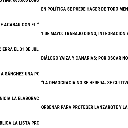
STINA 688.000 EUROS A EVENTOS DEPORTIVOS DE INTERÉS
EN POLÍTICA SE PUEDE HACER DE TODO MEN
GE ACABAR CON EL “SECUESTRO” DE LA NUEVA PARADA PREFERE
1 DE MAYO: TRABAJO DIGNO, INTEGRACIÓN
CIERRA EL 31 DE JULIO EL PLAZO PARA QUE CLUBES Y ENTIDADE
DIÁLOGO YAIZA Y CANARIAS; POR OSCAR N
E A SÁNCHEZ UNA POSICIÓN FIRME SOBRE EL SÁHARA OCCIDENTA
“LA DEMOCRACIA NO SE HEREDA: SE CULTIVA
INICIA LA ELABORACIÓN DEL PRESUPUESTO GENERAL DE 2027
ORDENAR PARA PROTEGER LANZAROTE Y LA
BLICA LA LISTA PROVISIONAL DE ADMITIDOS PARA CUATRO PRO