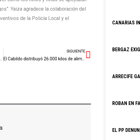
gos”. Yaiza agradece la colaboración del
ventivos de la Policía Local y el
CANARIAS I
BERGAZ EXIG
SIGUIENTE
Siguiente
clamor social” por el centro de salud de Playa Honda
El Cabildo distribuyó 26.000 kilos de alimentos solidarios durante 2025
ARRECIFE GA
ROBAN EN F
a
EL PP DENU