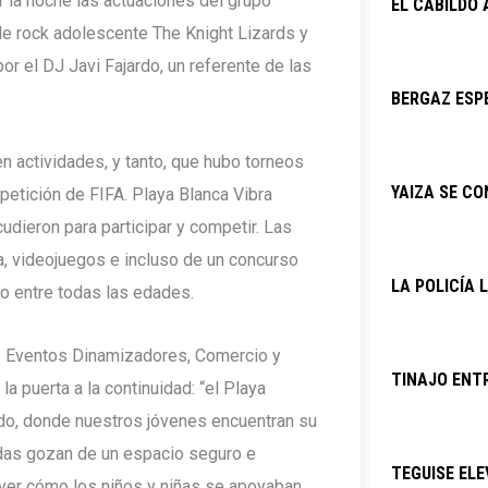
 la noche las actuaciones del grupo
EL CABILDO
de rock adolescente The Knight Lizards y
or el DJ Javi Fajardo, un referente de las
BERGAZ ESPE
 actividades, y tanto, que hubo torneos
YAIZA SE C
petición de FIFA. Playa Blanca Vibra
cudieron para participar y competir. Las
a, videojuegos e incluso de un concurso
LA POLICÍA 
o entre todas las edades.
de Eventos Dinamizadores, Comercio y
TINAJO ENTR
a puerta a la continuidad: “el Playa
ido, donde nuestros jóvenes encuentran su
das gozan de un espacio seguro e
TEGUISE ELE
ver cómo los niños y niñas se apoyaban