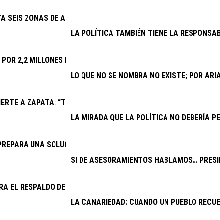
TA SEIS ZONAS DE APARCAMIENTO Y REFUERZA TAXIS Y GUAGUAS
LA POLÍTICA TAMBIÉN TIENE LA RESPONSAB
A POR 2,2 MILLONES LAS MEJORAS DEL CAMPO DE FÚTBOL DE PL
LO QUE NO SE NOMBRA NO EXISTE; POR AR
ERTE A ZAPATA: “TRAS UN AÑO DE CONFLICTO INSTITUCIONAL,
LA MIRADA QUE LA POLÍTICA NO DEBERÍA PE
PREPARA UNA SOLUCIÓN PARA EL DRENAJE DE LA CARRETERA AR
SI DE ASESORAMIENTOS HABLAMOS… PRESID
RA EL RESPALDO DEL CABILDO A UNA VENTANILLA ÚNICA PARA V
LA CANARIEDAD: CUANDO UN PUEBLO RECU