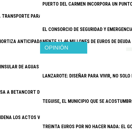
PUERTO DEL CARMEN INCORPORA UN PUNTO
 TRANSPORTE PARA EL CENTRO DE RESPIRO FAMILIAR DE SAN 
EL CONSORCIO DE SEGURIDAD Y EMERGENC
ORTIZA ANTICIPADAMENTE 11,46 MILLONES DE EUROS DE DEUDA
OPINIÓN
INSULAR DE AGUAS ABORDA PROYECTOS POR MÁS DE 6,4 MILLON
LANZAROTE: DISEÑAR PARA VIVIR, NO SOLO
SA A BETANCORT DE PAGAR 15.500 EUROS A JOSÉ MARÍA CHOC
TEGUISE, EL MUNICIPIO QUE SE ACOSTUMBR
NDENA LOS ACTOS VANDÁLICOS CONTRA ESPACIOS PÚBLICOS
TREINTA EUROS POR NO HACER NADA: EL G