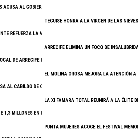
AS ACUSA AL GOBIERNO DE INCAPACIDAD CON EL PLAN DE MODER
TEGUISE HONRA A LA VIRGEN DE LAS NIEVE
NTE REFUERZA LA VIGILANCIA EN LOS COTOS DE CAZA DE LANZ
ARRECIFE ELIMINA UN FOCO DE INSALUBRID
 LOCAL DE ARRECIFE DETIENE A DOS VARONES EXTRANJEROS PO
EL MOLINA OROSA MEJORA LA ATENCIÓN A 
SA AL CABILDO DE CONOCER DESDE 2025 EL DERRIBO DE LA ESCA
LA XI FAMARA TOTAL REUNIRÁ A LA ÉLITE 
TE 1,3 MILLONES EN RENOVAR EL ALUMBRADO DE 32 VÍAS
PUNTA MUJERES ACOGE EL FESTIVAL MEMOR