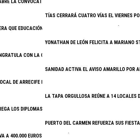
 ABRE LA CONVOCATORIA DE SUBVENCIONES PARA LA CONSERVAC
TÍAS CERRARÁ CUATRO VÍAS EL VIERNES PO
RA QUE EDUCACIÓN CUMPLA E INICIE LA CONTRATACIÓN DEL NU
YONATHAN DE LEÓN FELICITA A MARIANO S
ONGRATULA CON LA CONTINUIDAD DEL PROYECTO DE EXCAVACION
SANIDAD ACTIVA EL AVISO AMARILLO POR
LOCAL DE ARRECIFE DETIENE A DOS VARONES POR PRESUNTO ROB
LA TAPA ORGULLOSA REÚNE A 14 LOCALES D
EGA LOS DIPLOMAS DE LA ESCUELA DE CUIDADOS
PUERTO DEL CARMEN REFUERZA SUS FIESTA
VA A 400.000 EUROS LA INVERSIÓN EN PLANES DE EMPLEO