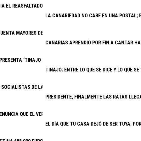
CIA EL REASFALTADO DE VARIAS CALLES DE LOS COCOTEROS
LA CANARIEDAD NO CABE EN UNA POSTAL; P
UENTA MAYORES DE YAIZA FESTEJAN EL DÍA DEL ABUELO
CANARIAS APRENDIÓ POR FIN A CANTAR H
RESENTA ‘TINAJO PARA TODOS’, EL PRIMER EQUIPO INCLUSIVO 
TINAJO: ENTRE LO QUE SE DICE Y LO QUE SE
SOCIALISTAS DE LANZAROTE Y LA GRACIOSA: “LAS BECAS DEL GOB
PRESIDENTE, FINALMENTE LAS RATAS LLEG
ENUNCIA QUE EL VERANO JOVEN VUELVE A DISCRIMINAR A CANAR
EL DÍA QUE TU CASA DEJÓ DE SER TUYA; P