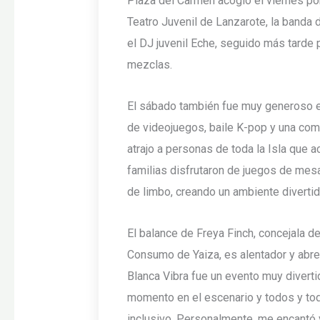
Plaza del Carmen acogió el viernes por
Teatro Juvenil de Lanzarote, la banda 
el DJ juvenil Eche, seguido más tarde p
mezclas.
El sábado también fue muy generoso en
de videojuegos, baile K-pop y una com
atrajo a personas de toda la Isla que a
familias disfrutaron de juegos de mes
de limbo, creando un ambiente divertid
El balance de Freya Finch, concejala 
Consumo de Yaiza, es alentador y abre l
Blanca Vibra fue un evento muy divert
momento en el escenario y todos y to
inclusivo. Personalmente, me encantó 