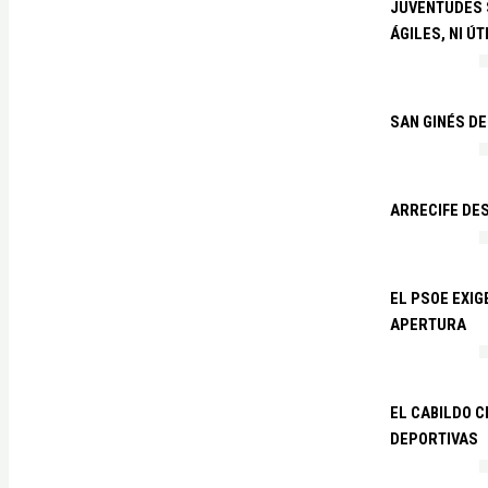
JUVENTUDES S
ÁGILES, NI ÚT
SAN GINÉS DE
ARRECIFE DES
EL PSOE EXI
APERTURA
EL CABILDO C
DEPORTIVAS