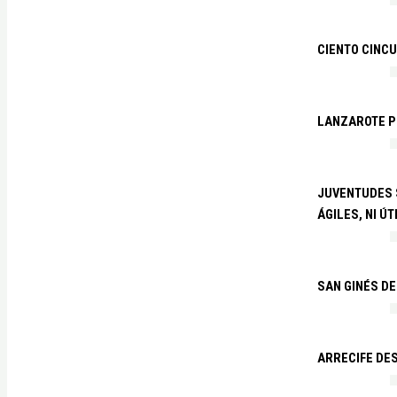
CIENTO CINCU
LANZAROTE PR
JUVENTUDES S
ÁGILES, NI ÚT
SAN GINÉS DE
ARRECIFE DES