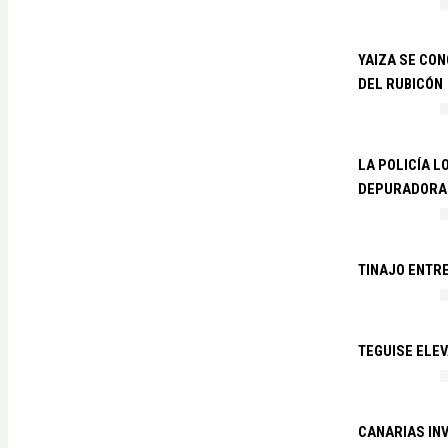
YAIZA SE CO
DEL RUBICÓN
LA POLICÍA L
DEPURADORA 
TINAJO ENTR
TEGUISE ELEV
CANARIAS IN